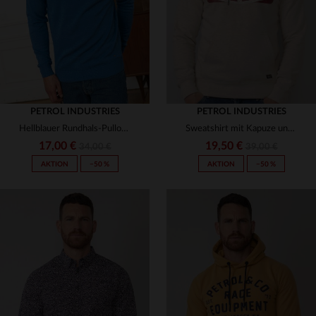
PETROL INDUSTRIES
PETROL INDUSTRIES
Hellblauer Rundhals-Pullover
Sweatshirt mit Kapuze und Bauchtasche
17,00 €
19,50 €
34,00 €
39,00 €
AKTION
−50 %
AKTION
−50 %
VERFÜGBARE GRÖSSEN
VERFÜGBARE GRÖSSEN
S
S