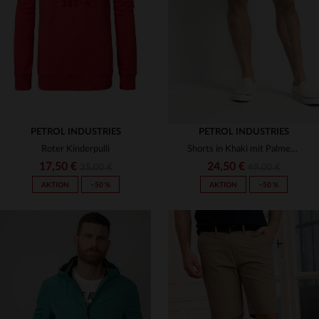
(2)
(27)
(17)
(2)
(13)
(106)
(3)
(10)
PETROL INDUSTRIES
PETROL INDUSTRIES
(1)
Roter Kinderpulli
Shorts in Khaki mit Palmenmuster
(3)
17,50 €
24,50 €
35,00 €
49,00 €
(8)
AKTION
−50 %
AKTION
−50 %
(17)
(20)
(28)
(1)
VERFÜGBARE GRÖSSEN
VERFÜGBARE GRÖSSEN