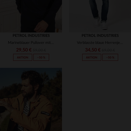
PETROL INDUSTRIES
PETROL INDUSTRIES
Marineblauer Pullover mit hohem Halsausschnitt
Verblasste blaue Herrenjeans
29,50 €
34,50 €
59,00 €
69,00 €
AKTION
−50 %
AKTION
−50 %
VERFÜGBARE GRÖSSEN
VERFÜGBARE GRÖSSEN
S
36