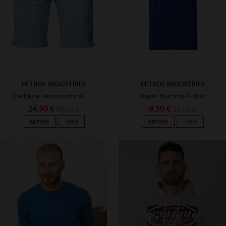
S
M
S
PETROL INDUSTRIES
PETROL INDUSTRIES
Hellblaue Jeansshorts slimfit
Blaues Kurzarm-T-Shirt
24,50 €
8,50 €
49,00 €
17,00 €
AKTION
−50 %
AKTION
−50 %
VERFÜGBARE GRÖSSEN
VERFÜGBARE GRÖSSEN
XL
12 ANS