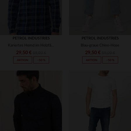
PETROL INDUSTRIES
PETROL INDUSTRIES
Kariertes Hemd im Holzfällerstil
Blau-graue Chino-Hose
29,50 €
29,50 €
59,00 €
59,00 €
AKTION
−50 %
AKTION
−50 %
VERFÜGBARE GRÖSSEN
VERFÜGBARE GRÖSSEN
M
34