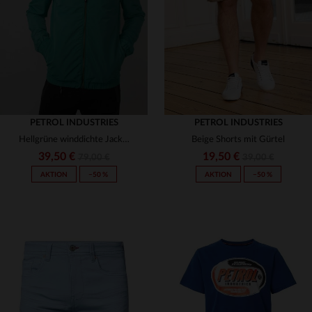
10 ANS
14 ANS
S
XL
PETROL INDUSTRIES
PETROL INDUSTRIES
Hellgrüne winddichte Jacke aus recyceltem Polyester
Beige Shorts mit Gürtel
39,50 €
19,50 €
79,00 €
39,00 €
AKTION
−50 %
AKTION
−50 %
VERFÜGBARE GRÖSSEN
VERFÜGBARE GRÖSSEN