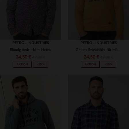
PETROL INDUSTRIES
PETROL INDUSTRIES
Blumig bedrucktes Hemd
Gelbes Sweatshirt für Männer
24,50 €
24,50 €
49,00 €
49,00 €
AKTION
−50 %
AKTION
−50 %
VERFÜGBARE GRÖSSEN
VERFÜGBARE GRÖSSEN
S
S