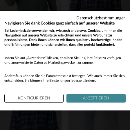
Datenschutzbestimmungen
Navigieren Sie dank Cookies ganz einfach auf unserer Website
Bei Leder-jack.de verwenden wir, wie auch anderswo, Cookies, um Ihnen die
Navigation auf unserer Website zu erleichtern und unsere Werbung zu
personalisieren. Dank ihnen können wir Ihnen qualitativ hochwertige Inhalte
PETROL INDUSTRIES
PETROL INDUSTRIES
und Erfahrungen bieten und sicherstellen, dass alles perfekt funktioniert.
Grauer grüner Kapuzenpulli
Blaues und rotes Holzfällerhemd
Would you like to be redirected to our English site?
24,50 €
29,50 €
49,00 €
59,00 €
Indem Sie auf „Akzeptieren“ klicken, erlauben Sie uns, Ihre Reise zu verfolgen
No
und anonymisierte Daten zu Marketingzwecken zu sammeln.
AKTION
−50 %
AKTION
−50 %
Yes
Andernfalls können Sie die Parameter selbst festlegen. Wie auch immer Sie sich
entscheiden, Sie können Ihre Einstellungen jederzeit ändern.
KONFIGURIEREN
AKZEPTIEREN
VERFÜGBARE GRÖSSEN
VERFÜGBARE GRÖSSEN
S
S