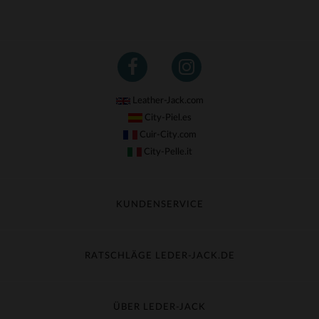
Leather-Jack.com
City-Piel.es
Cuir-City.com
City-Pelle.it
KUNDENSERVICE
Meine Sendung nachverfolgen
Umtausch & Widerruf
RATSCHLÄGE LEDER-JACK.DE
Häufige Fragen
Kostenlose Lieferung
Lederpflege
Kundenservice kontaktieren
Material-Guide
ÜBER LEDER-JACK