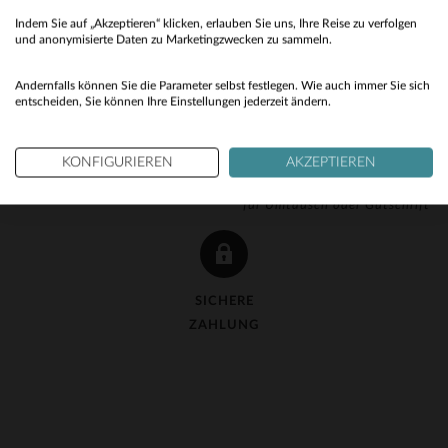
Indem Sie auf „Akzeptieren“ klicken, erlauben Sie uns, Ihre Reise zu verfolgen
No
und anonymisierte Daten zu Marketingzwecken zu sammeln.
Yes
Andernfalls können Sie die Parameter selbst festlegen. Wie auch immer Sie sich
entscheiden, Sie können Ihre Einstellungen jederzeit ändern.
KOSTENLOSE LIEFERUNG
KOSTENLOSE 90-TAGE-
KONFIGURIEREN
AKZEPTIEREN
ab 150 €
RÜCKGABE
für Umtausch oder Gutschrift
SICHERE
ZAHLUNG