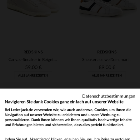
42
44
45
41
43
44
45
REDSKINS
REDSKINS
Canvas-Sneaker in Beigetönen
Sneaker aus weißem, marineblauem und orangefarbenem Leder
59,00 €
89,00 €
ALLE JAHRESZEITEN
ALLE JAHRESZEITEN
Datenschutzbestimmungen
Navigieren Sie dank Cookies ganz einfach auf unserer Website
Bei Leder-jack.de verwenden wir, wie auch anderswo, Cookies, um Ihnen die
Navigation auf unserer Website zu erleichtern und unsere Werbung zu
personalisieren. Dank ihnen können wir Ihnen qualitativ hochwertige Inhalte
und Erfahrungen bieten und sicherstellen, dass alles perfekt funktioniert.
VERFÜGBARE GRÖSSEN
VERFÜGBARE GRÖSSEN
Would you like to be redirected to our English site?
41
45
45
Indem Sie auf „Akzeptieren“ klicken, erlauben Sie uns, Ihre Reise zu verfolgen