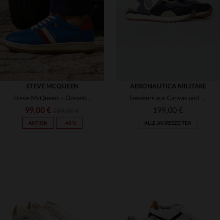
46
40
41
42
43
45
STEVE MCQUEEN
AERONAUTICA MILITARE
Steve McQueen – Ozeanblaue Leder-Sneaker
Sneakers aus Canvas und Wildleder in Marineblau, Weiß und Ecru
99,00 €
199,00 €
189,00 €
AKTION
−48 %
ALLE JAHRESZEITEN
VERFÜGBARE GRÖSSEN
VERFÜGBARE GRÖSSEN