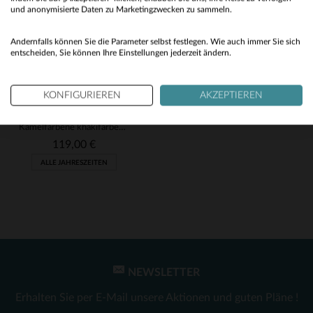
No
und anonymisierte Daten zu Marketingzwecken zu sammeln.
Yes
Andernfalls können Sie die Parameter selbst festlegen. Wie auch immer Sie sich
entscheiden, Sie können Ihre Einstellungen jederzeit ändern.
KONFIGURIEREN
AKZEPTIEREN
REDSKINS
Kamelfarbene khakifarbene Turnschuhe
119,00 €
ALLE JAHRESZEITEN
NEWSLETTER
VERFÜGBARE GRÖSSEN
Erhalten Sie per E-Mail unsere Aktionen und guten Pläne !
45