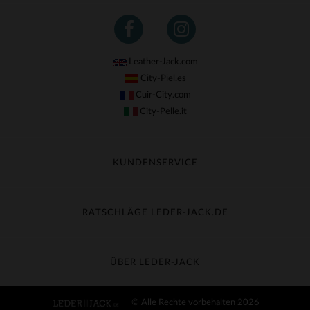
Leather-Jack.com
City-Piel.es
Cuir-City.com
City-Pelle.it
KUNDENSERVICE
Meine Sendung nachverfolgen
Umtausch & Widerruf
RATSCHLÄGE LEDER-JACK.DE
Häufige Fragen
Kostenlose Lieferung
Lederpflege
Kundenservice kontaktieren
Material-Guide
ÜBER LEDER-JACK
Größentabelle
Entdecken Sie Leder-Jack
© Alle Rechte vorbehalten 2026