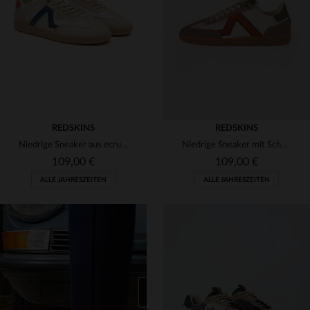
(1)
(1)
(1)
(5)
(5)
(2)
(7)
REDSKINS
REDSKINS
Niedrige Sneaker aus ecrufarbenem und marineblauem Leder
Niedrige Sneaker mit Schnürsenkeln in Ecru, Grün und Orange
(1)
109,00 €
109,00 €
ALLE JAHRESZEITEN
ALLE JAHRESZEITEN
VERFÜGBARE GRÖSSEN
40
42
43
44
45
VERFÜGBARE GRÖSSEN