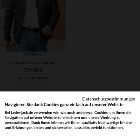
70
66
68
70
72
74
CITYZEN
San Diego Brown: weicher Schaflederblouson für lässige Looks.
299,00 €
ALLE JAHRESZEITEN
Datenschutzbestimmungen
Navigieren Sie dank Cookies ganz einfach auf unserer Website
Bei Leder-jack.de verwenden wir, wie auch anderswo, Cookies, um Ihnen die
VERFÜGBARE GRÖSSEN
Navigation auf unserer Website zu erleichtern und unsere Werbung zu
personalisieren. Dank ihnen können wir Ihnen qualitativ hochwertige Inhalte
58
60
68
70
72
NEWSLETTER
und Erfahrungen bieten und sicherstellen, dass alles perfekt funktioniert.
Would you like to be redirected to our English site?
Erhalten Sie per E-Mail unsere Aktionen und guten Pläne !