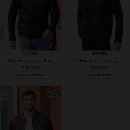
(3)
(3)
(1)
(2)
(3)
CITYZEN
CITYZEN
Zeitloser Lammleder-Blouson, ideal für größere und kräftige Männer.
Schwarzes Lammleder, glatt und leicht - der perfekte Motorradblouson.
(3)
299,00 €
299,00 €
ALLE JAHRESZEITEN
ALLE JAHRESZEITEN
(1)
(3)
VERFÜGBARE GRÖSSEN
52
54
56
58
66
VERFÜGBARE GRÖSSEN