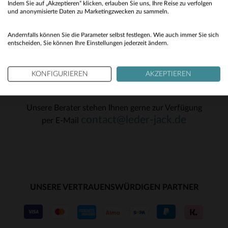
74
Indem Sie auf „Akzeptieren“ klicken, erlauben Sie uns, Ihre Reise zu verfolgen
No
und anonymisierte Daten zu Marketingzwecken zu sammeln.
OK
Yes
Andernfalls können Sie die Parameter selbst festlegen. Wie auch immer Sie sich
entscheiden, Sie können Ihre Einstellungen jederzeit ändern.
KONFIGURIEREN
AKZEPTIEREN
KUNDENSERVICE
Unsere Berater stehen Ihnen gerne zur Verfügung
contact@leder-jack.de
per E-Mail
UNSERE VERTRAUENSWÜRDIGEN PARTNER