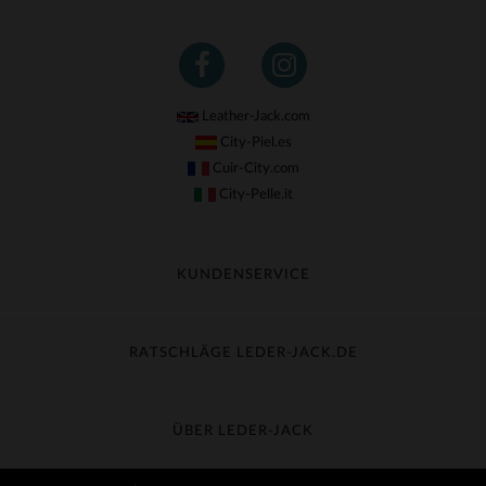
Leather-Jack.com
City-Piel.es
Cuir-City.com
City-Pelle.it
KUNDENSERVICE
Meine Sendung nachverfolgen
Umtausch & Widerruf
RATSCHLÄGE LEDER-JACK.DE
Häufige Fragen
Kostenlose Lieferung
Lederpflege
Kundenservice kontaktieren
Material-Guide
ÜBER LEDER-JACK
Größentabelle
Entdecken Sie Leder-Jack