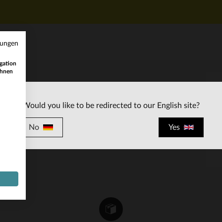
mungen
gation
ihnen
KUNDENSERVICE
Would you like to be redirected to our English site?
ten
Unsere Berater stehen Ihnen gerne zur
Verfügung
No
Yes
contact@leder-jack.de
per E-Mail