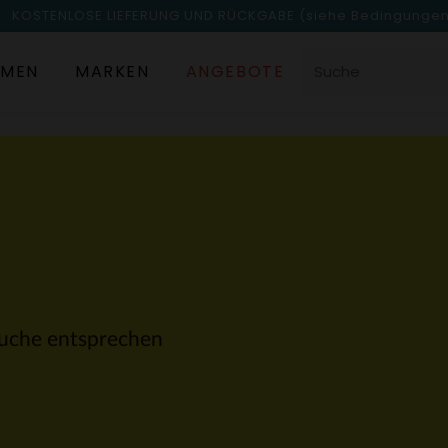
KOSTENLOSE LIEFERUNG UND RÜCKGABE
(siehe Bedingunge
MEN
MARKEN
ANGEBOTE
 Suche entsprechen