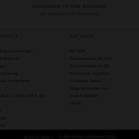
KOSTENLOSE 90-TAGE-RÜCKGABE
für Umtausch oder Gutschrift
SERVICE
AUF LAGER
ung nachverfolgen
AKTION
& Widerruf
Geschenkideen für IHN
agen
Geschenkideen für SIE
 Lieferung
Momentane Angebote
ice kontaktieren
Gesteppte Jacken
Fliegerjacken Herren
ÄGE LEDER-JACK.DE
Neue Kollektion
Outlet
e
uide
lle
© Alle Rechte vorbehalten 2026