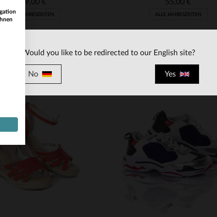
159,00 €
55,00 €
gation
ALLE JAHRESZEITEN
ALLE JAHRESZEITEN
ihnen
Would you like to be redirected to our English site?
No
Yes
RFÜGBARE GRÖSSEN
VERFÜGBARE GRÖSSEN
38
39
40
41
39
41