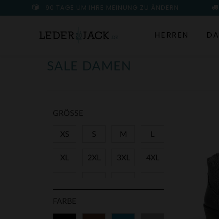
90 TAGE UM IHRE MEINUNG ZU ÄNDERN
HERREN
DA
SALE DAMEN
GRÖSSE
XS
S
M
L
XL
2XL
3XL
4XL
27
28
29
31
FARBE
34
36
38
40