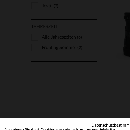
Textil
(3)
JAHRESZEIT
Alle Jahreszeiten
(6)
VE
Frühling Sommer
(2)
36
Datenschutzbestim
Navigieren Sie dank Cookies ganz einfach auf unserer Website