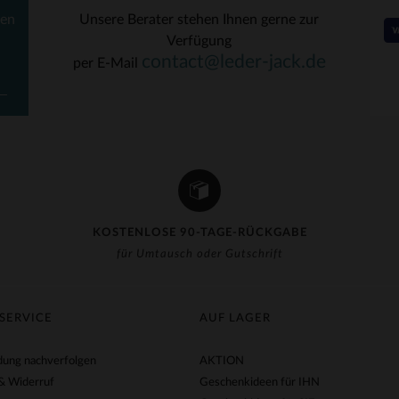
ten
Unsere Berater stehen Ihnen gerne zur
Verfügung
RFÜGBARE GRÖSSEN
VERFÜGBARE GRÖSSEN
contact@leder-jack.de
per E-Mail
41
41
KOSTENLOSE 90-TAGE-RÜCKGABE
für Umtausch oder Gutschrift
SERVICE
AUF LAGER
ung nachverfolgen
AKTION
& Widerruf
Geschenkideen für IHN