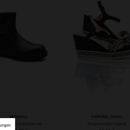
RFÜGBARE GRÖSSEN
VERFÜGBARE GRÖSSEN
37
38
39
40
41
36
37
38
39
40
REDSKINS
KAPORAL SHOES
Schwarze Lederstiefeletten für Damen
Absatzsandalen Kaporal
mungen