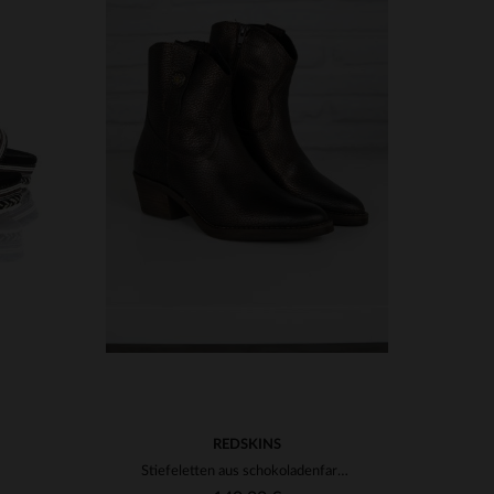
VERFÜGBARE GRÖSSEN
41
36
37
38
39
40
41
REDSKINS
Stiefeletten aus schokoladenfarbenem Leder