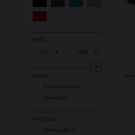
Schwarz
Braun
Blau
Grau
42
44
46
48
Rot
50
70
75
80
85
90
95
TU
PREIS
S/M
T1
T2
T3
€
—
€
T4
T5
37
39
OK
MARKE
41
Kaporal Shoes
(3)
Redskins
(5)
MATERIAL
Dickes Leder
(5)