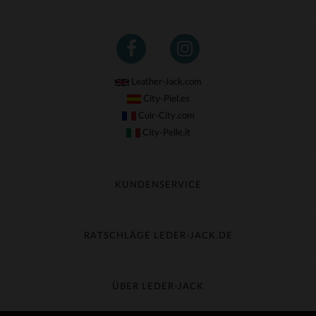
Leather-Jack.com
City-Piel.es
Cuir-City.com
City-Pelle.it
KUNDENSERVICE
Meine Sendung nachverfolgen
Umtausch & Widerruf
RATSCHLÄGE LEDER-JACK.DE
Häufige Fragen
Kostenlose Lieferung
Lederpflege
Kundenservice kontaktieren
Material-Guide
ÜBER LEDER-JACK
Größentabelle