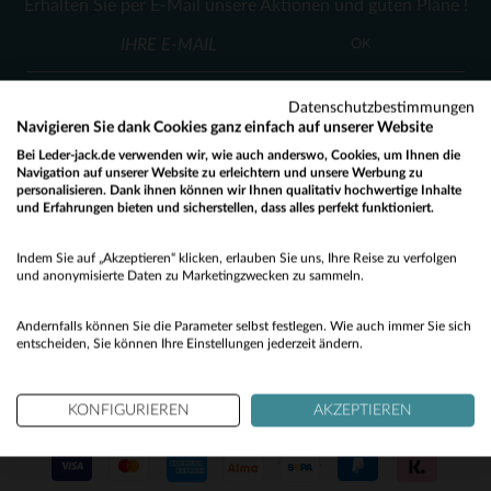
Erhalten Sie per E-Mail unsere Aktionen und guten Pläne !
80
85
90
85
OK
Datenschutzbestimmungen
Navigieren Sie dank Cookies ganz einfach auf unserer Website
Bei Leder-jack.de verwenden wir, wie auch anderswo, Cookies, um Ihnen die
Navigation auf unserer Website zu erleichtern und unsere Werbung zu
personalisieren. Dank ihnen können wir Ihnen qualitativ hochwertige Inhalte
KUNDENSERVICE
und Erfahrungen bieten und sicherstellen, dass alles perfekt funktioniert.
Would you like to be redirected to our English site?
Unsere Berater stehen Ihnen gerne zur Verfügung
Indem Sie auf „Akzeptieren“ klicken, erlauben Sie uns, Ihre Reise zu verfolgen
contact@leder-jack.de
per E-Mail
No
und anonymisierte Daten zu Marketingzwecken zu sammeln.
Yes
Andernfalls können Sie die Parameter selbst festlegen. Wie auch immer Sie sich
entscheiden, Sie können Ihre Einstellungen jederzeit ändern.
KONFIGURIEREN
AKZEPTIEREN
UNSERE VERTRAUENSWÜRDIGEN PARTNER