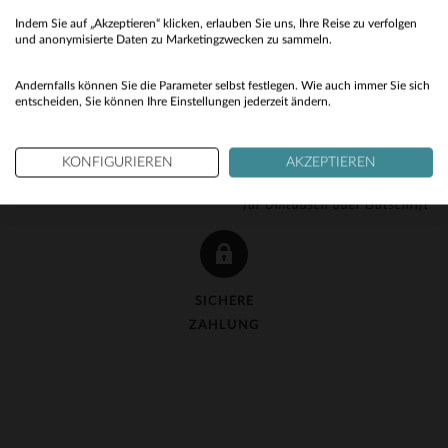
Indem Sie auf „Akzeptieren“ klicken, erlauben Sie uns, Ihre Reise zu verfolgen
No
und anonymisierte Daten zu Marketingzwecken zu sammeln.
Yes
Andernfalls können Sie die Parameter selbst festlegen. Wie auch immer Sie sich
entscheiden, Sie können Ihre Einstellungen jederzeit ändern.
KOSTENLOSE LIEFERUNG
KOSTENLOSE 90-TAGE-
KONFIGURIEREN
AKZEPTIEREN
ab 150 €
RÜCKGABE
für Umtausch oder Gutschrift
SICHERE
ZAHLUNG