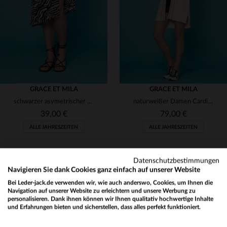
S
M
L
S
(7)
(8)
(1)
(98)
(7)
GRACE ET MILA
GRACE ET MILA
(1)
schwarzer asymetrischer Damen Rock
naturweißer Damen Cardigan halblang
39,00 €
79,00 €
(8)
ALLE JAHRESZEITEN
ALLE JAHRESZEITEN
(10)
(4)
Datenschutzbestimmungen
Navigieren Sie dank Cookies ganz einfach auf unserer Website
(1)
Bei Leder-jack.de verwenden wir, wie auch anderswo, Cookies, um Ihnen die
Navigation auf unserer Website zu erleichtern und unsere Werbung zu
(3)
personalisieren. Dank ihnen können wir Ihnen qualitativ hochwertige Inhalte
NEWSLETTER
und Erfahrungen bieten und sicherstellen, dass alles perfekt funktioniert.
VERFÜGBARE GRÖSSEN
VERFÜGBARE GRÖSSEN
(187)
Would you like to be redirected to our English site?
Erhalten Sie per E-Mail unsere Aktionen und guten Pläne !