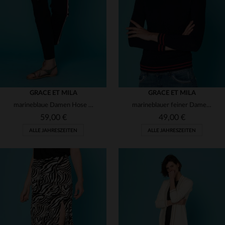
(7)
(1)
(4)
(1)
(3)
(4)
(1)
(1)
GRACE ET MILA
GRACE ET MILA
marineblaue Damen Hose mit seitliche Streifen
marineblauer feiner Damen Pullover
(50)
59,00 €
49,00 €
(36)
ALLE JAHRESZEITEN
ALLE JAHRESZEITEN
(2)
(2)
(2)
(1)
VERFÜGBARE GRÖSSEN
VERFÜGBARE GRÖSSEN
(4)