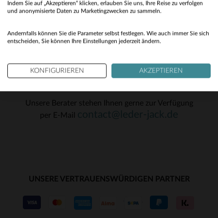
S
(2)
M
Indem Sie auf „Akzeptieren“ klicken, erlauben Sie uns, Ihre Reise zu verfolgen
No
und anonymisierte Daten zu Marketingzwecken zu sammeln.
OK
(20)
Yes
Andernfalls können Sie die Parameter selbst festlegen. Wie auch immer Sie sich
(89)
entscheiden, Sie können Ihre Einstellungen jederzeit ändern.
(34)
KONFIGURIEREN
AKZEPTIEREN
(10)
KUNDENSERVICE
(7)
Unsere Berater stehen Ihnen gerne zur Verfügung
(1)
contact@leder-jack.de
per E-Mail
(16)
UNSERE VERTRAUENSWÜRDIGEN PARTNER