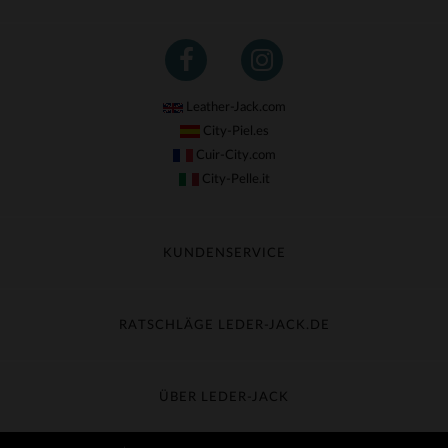
Leather-Jack.com
City-Piel.es
Cuir-City.com
City-Pelle.it
KUNDENSERVICE
Meine Sendung nachverfolgen
Umtausch & Widerruf
RATSCHLÄGE LEDER-JACK.DE
Häufige Fragen
Kostenlose Lieferung
Lederpflege
Kundenservice kontaktieren
Material-Guide
ÜBER LEDER-JACK
Größentabelle
Entdecken Sie Leder-Jack