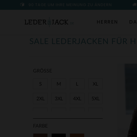
90 TAGE UM IHRE MEINUNG ZU ÄNDERN
HERREN
DA
SALE LEDERJACKEN FÜR 
GRÖSSE
S
M
L
XL
2XL
3XL
4XL
5XL
38
40
42
44
FARBE
46
48
50
52