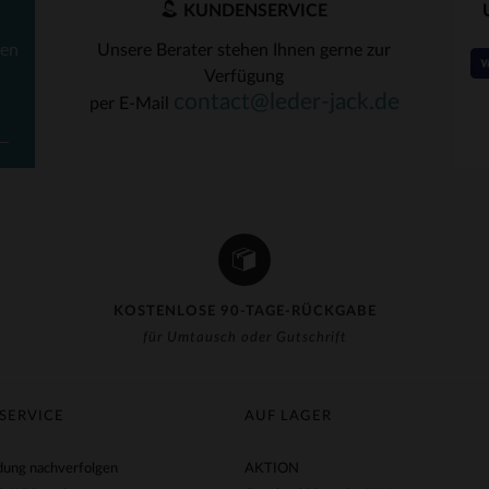
KUNDENSERVICE
ten
Unsere Berater stehen Ihnen gerne zur
RFÜGBARE GRÖSSEN
VERFÜGBARE GRÖSSEN
Verfügung
contact@leder-jack.de
per E-Mail
52
58
58
KOSTENLOSE 90-TAGE-RÜCKGABE
für Umtausch oder Gutschrift
SERVICE
AUF LAGER
ung nachverfolgen
AKTION