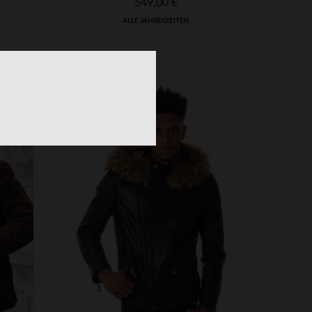
549,00 €
ALLE JAHRESZEITEN
VERFÜGBARE GRÖSSEN
54
56
58