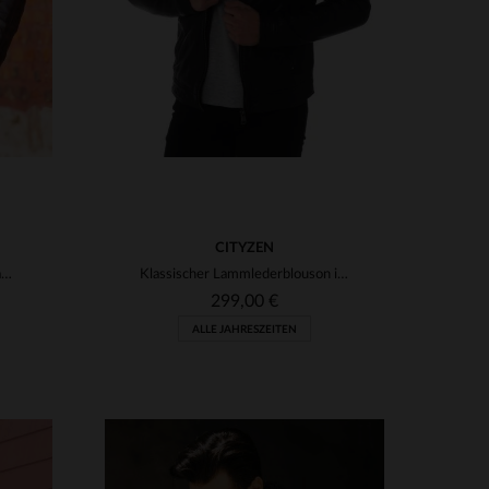
CITYZEN
San Diego Brown: weicher Schaflederblouson für lässige Looks.
Klassischer Lammlederblouson in Schwarz für große Größen.
299,00 €
ALLE JAHRESZEITEN