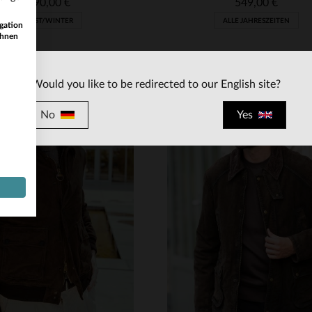
1 190,00 €
549,00 €
HERBST/WINTER
ALLE JAHRESZEITEN
gation
ihnen
Would you like to be redirected to our English site?
No
Yes
RFÜGBARE GRÖSSEN
VERFÜGBARE GRÖSSEN
52
54
56
58
50
52
54
58