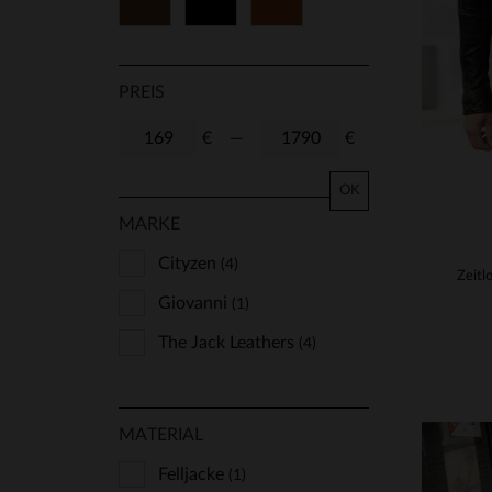
Braun
Schwarz
Cognacfarben
54
56
58
60
62
64
66
68
PREIS
70
72
74
€
—
€
OK
MARKE
Cityzen
(4)
Giovanni
(1)
The Jack Leathers
(4)
MATERIAL
Felljacke
(1)