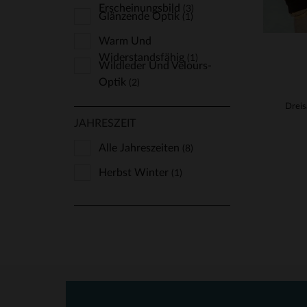
Erscheinungsbild
(3)
Glänzende Optik
(1)
Warm Und
Widerstandsfähig
(1)
Wildleder Und Velours-
Optik
(2)
JAHRESZEIT
Alle Jahreszeiten
(8)
Herbst Winter
(1)