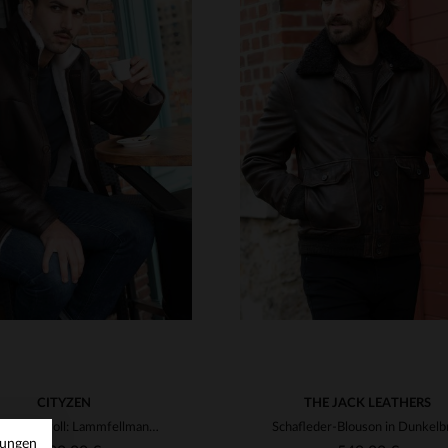
RFÜGBARE GRÖSSEN
VERFÜGBARE GRÖSSEN
54
56
58
66
70
58
60
68
70
72
CITYZEN
THE JACK LEATHERS
Warm und stilvoll: Lammfellmantel in zeitlosem Whiskybraun.
mungen