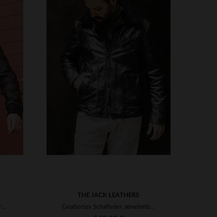
VERFÜGBARE GRÖSSEN
74
58
64
66
68
THE JACK LEATHERS
Schafleder-Blouson in Dunkelbraun mit Rub-Off-Kragen - zeitlos elegant
Gealtertes Schafleder, abnehmbarer Kragen - zeitloser Fliegerblouson.