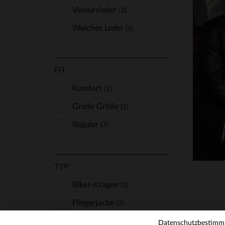
Veloursleder
(2)
Weiches Leder
(6)
FIT
VE
Komfort
(1)
52
Große Größe
(1)
Regular
(7)
TYP
Biker-Kragen
(3)
Fliegerjacke
(2)
Hemdkragen
(2)
Datenschutzbestim