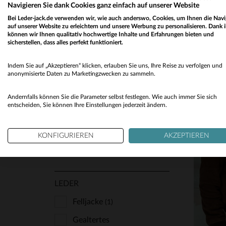
Navigieren Sie dank Cookies ganz einfach auf unserer Website
Mit Kapuze
(1)
Bei Leder-jack.de verwenden wir, wie auch anderswo, Cookies, um Ihnen die Navi
auf unserer Website zu erleichtern und unsere Werbung zu personalisieren. Dank 
Mäntel
(1)
können wir Ihnen qualitativ hochwertige Inhalte und Erfahrungen bieten und
sicherstellen, dass alles perfekt funktioniert.
Pelzkragen
(1)
Indem Sie auf „Akzeptieren“ klicken, erlauben Sie uns, Ihre Reise zu verfolgen und
anonymisierte Daten zu Marketingzwecken zu sammeln.
STYLE
Andernfalls können Sie die Parameter selbst festlegen. Wie auch immer Sie sich
Klassisch Und Zeitlos
entscheiden, Sie können Ihre Einstellungen jederzeit ändern.
(4)
Schick Und Klasse
(4)
KONFIGURIEREN
AKZEPTIEREN
Trendig Und Angesagt
(1)
VE
LEDER
50
Felljacke
(1)
Gealtertes