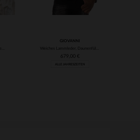
GIOVANNI
Lässig-eleganter Blouson aus gebranntem Suede-Leder für Herren.
Weiches Lammleder, Daunenfüllung: Der OSCAR AG NOIR von Giovanni.
679,00 €
ALLE JAHRESZEITEN