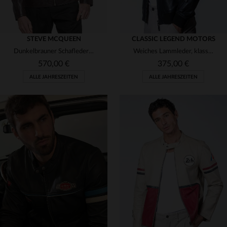
STEVE MCQUEEN
CLASSIC LEGEND MOTORS
Dunkelbrauner Schafleder-Blouson: weich, leicht und zeitlos elegant.
Weiches Lammleder, klassisch verarbeitet - der schwarze Miles CLM.
570,00 €
375,00 €
ALLE JAHRESZEITEN
ALLE JAHRESZEITEN
VERFÜGBARE GRÖSSEN
VERFÜGBARE GRÖSSEN
L
XL
2XL
3XL
4XL
M
XL
2XL