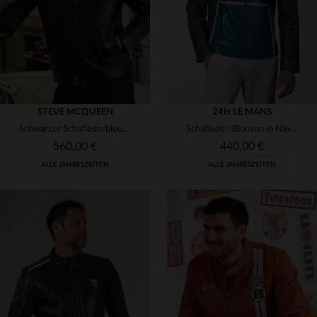
STEVE MCQUEEN
24H LE MANS
Schwarzer Schaflederblouson ELLIS2 BLACK im Stil von Steve McQueen.
Schafleder-Blouson in Navy: weich, leicht und ideal für den Alltag.
560,00 €
440,00 €
ALLE JAHRESZEITEN
ALLE JAHRESZEITEN
VERFÜGBARE GRÖSSEN
VERFÜGBARE GRÖSSEN
M
L
XL
2XL
3XL
S
M
L
XL
2XL