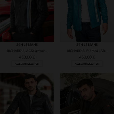
3XL
4XL
L
2XL
3XL
(4)
(1)
(2)
(1)
(2)
24H LE MANS
24H LE MANS
(1)
RICHARD BLACK: schwarzes Schafleder, leicht und weich für jeden Tag.
RICHARD BLEU MALLARD: Schafsleder-Jacke im sportlichen Biker-Stil.
450,00 €
450,00 €
(10)
ALLE JAHRESZEITEN
ALLE JAHRESZEITEN
(62)
(35)
(19)
VERFÜGBARE GRÖSSEN
VERFÜGBARE GRÖSSEN
(6)
M
L
XL
2XL
3XL
S
M
L
XL
2XL
(1)