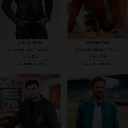
24H LE MANS
24H LE MANS
Schwarzer Lammnappa-Blouson mit Motard-Kragen - weich und robust.
Schafleder-Blouson RICHARD RUSTY - rostiges Orange, leicht, sportlich.
450,00 €
450,00 €
ALLE JAHRESZEITEN
ALLE JAHRESZEITEN
VERFÜGBARE GRÖSSEN
VERFÜGBARE GRÖSSEN
XL
2XL
3XL
S
L
XL
2XL
3XL