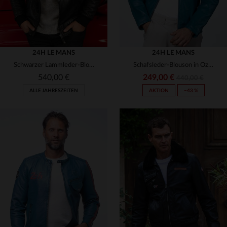
24H LE MANS
24H LE MANS
Schwarzer Lammleder-Blouson mit 24h-Le-Mans-Patchs.
Schafsleder-Blouson in Ozeanblau - leicht und sportlich inspiriert.
540,00 €
249,00 €
440,00 €
ALLE JAHRESZEITEN
AKTION
−43 %
VERFÜGBARE GRÖSSEN
VERFÜGBARE GRÖSSEN
M
L
XL
2XL
M
L
2XL