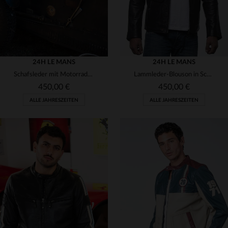
24H LE MANS
24H LE MANS
Schafsleder mit Motorradkragen - bequem, sportlich und für alle.
Lammleder-Blouson in Schwarz mit Motorsport-Erbe. Ganzjährig tragbar.
450,00 €
450,00 €
ALLE JAHRESZEITEN
ALLE JAHRESZEITEN
VERFÜGBARE GRÖSSEN
S
M
L
XL
2XL
VERFÜGBARE GRÖSSEN
2XL
3XL
3XL