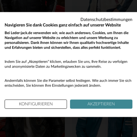
Datenschutzbestimmungen
Navigieren Sie dank Cookies ganz einfach auf unserer Website
Bei Leder-jack.de verwenden wir, wie auch anderswo, Cookies, um Ihnen die
24H LE MANS
STEVE MCQUEEN
Navigation auf unserer Website zu erleichtern und unsere Werbung zu
Lammlederblouson in Schwarz: Rennsport-Flair, zeitloser Stil.
Weiches Schafleder in Royal Blue - leicht und perfekt für jeden Tag.
personalisieren. Dank ihnen können wir Ihnen qualitativ hochwertige Inhalte
und Erfahrungen bieten und sicherstellen, dass alles perfekt funktioniert.
499,00 €
529,00 €
Would you like to be redirected to our English site?
ALLE JAHRESZEITEN
ALLE JAHRESZEITEN
Indem Sie auf „Akzeptieren“ klicken, erlauben Sie uns, Ihre Reise zu verfolgen
No
und anonymisierte Daten zu Marketingzwecken zu sammeln.
Yes
Andernfalls können Sie die Parameter selbst festlegen. Wie auch immer Sie sich
entscheiden, Sie können Ihre Einstellungen jederzeit ändern.
KONFIGURIEREN
AKZEPTIEREN
VERFÜGBARE GRÖSSEN
VERFÜGBARE GRÖSSEN
L
XL
2XL
3XL
M
L
XL
2XL
3XL