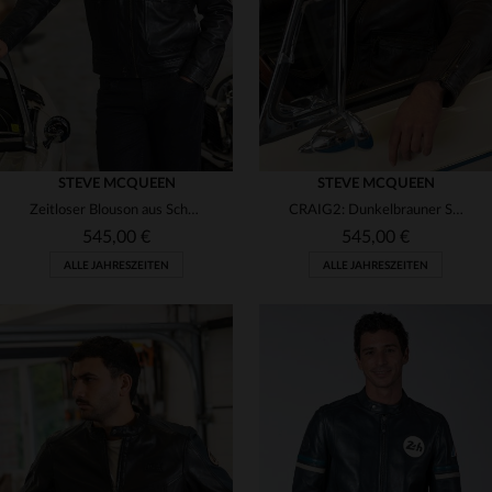
4XL
5XL
(5)
3XL
STEVE MCQUEEN
STEVE MCQUEEN
Zeitloser Blouson aus Schafsleder, angelehnt an McQueens Rider-Look.
CRAIG2: Dunkelbrauner Schaflederblouson im Stil von Steve McQueen.
545,00 €
545,00 €
ALLE JAHRESZEITEN
ALLE JAHRESZEITEN
VERFÜGBARE GRÖSSEN
VERFÜGBARE GRÖSSEN
S
M
L
XL
2XL
S
M
L
XL
3XL
3XL
4XL
4XL
5XL