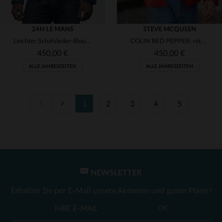
24H LE MANS
STEVE MCQUEEN
Leichter Schafsleder-Blouson in Ocean Blue mit Rennsport-Patches.
COLIN RED PEPPER: rotes Schafleder, Motard-Kragen, lässig-sportlich.
450,00 €
450,00 €
ALLE JAHRESZEITEN
ALLE JAHRESZEITEN
1
2
3
4
5
VERFÜGBARE GRÖSSEN
VERFÜGBARE GRÖSSEN
2XL
4XL
M
L
XL
2XL
NEWSLETTER
Erhalten Sie per E-Mail unsere Aktionen und guten Pläne !
OK