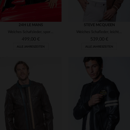
24H LE MANS
STEVE MCQUEEN
Weiches Schafsleder, sportlich-lässig: der HANS RUSTY für jeden Tag.
Weiches Schafleder, leicht und ideal für jede Jahreszeit.
499,00 €
539,00 €
ALLE JAHRESZEITEN
ALLE JAHRESZEITEN
VERFÜGBARE GRÖSSEN
VERFÜGBARE GRÖSSEN
M
XL
2XL
3XL
S
M
L
XL