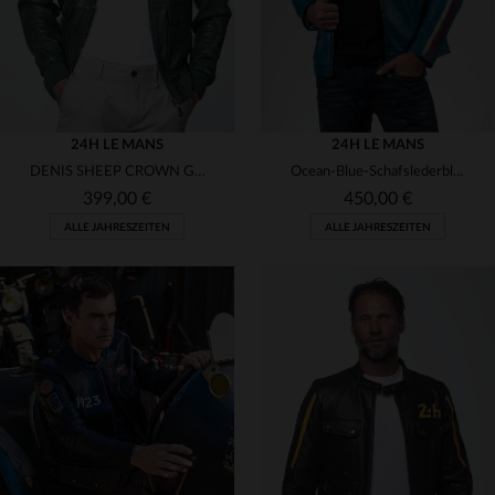
24H LE MANS
24H LE MANS
DENIS SHEEP CROWN GREEN - grüner Schafleder-Blouson für jeden Anlass.
Ocean-Blue-Schafslederblouson mit 24h-Le-Mans-Patches und Protektoren.
399,00 €
450,00 €
ALLE JAHRESZEITEN
ALLE JAHRESZEITEN
VERFÜGBARE GRÖSSEN
VERFÜGBARE GRÖSSEN
M
L
XL
2XL
S
M
XL
3XL