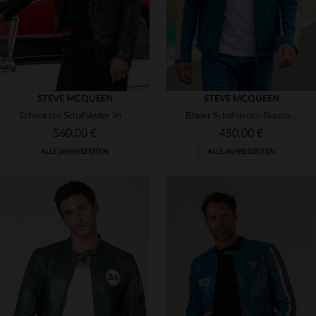
STEVE MCQUEEN
STEVE MCQUEEN
Schwarzes Schafsleder im Stil von Steve McQueen - zeitlos und lässig.
Blauer Schafsleder-Blouson im Rennsport-Stil - lässig und zeitlos.
560,00 €
450,00 €
ALLE JAHRESZEITEN
ALLE JAHRESZEITEN
VERFÜGBARE GRÖSSEN
S
L
XL
2XL
3XL
VERFÜGBARE GRÖSSEN
4XL
M
L
XL
2XL
3XL