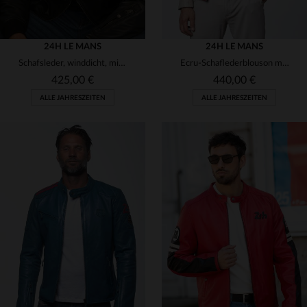
24H LE MANS
24H LE MANS
Schafsleder, winddicht, mit ikonischen Rennsport-Details veredelt.
Ecru-Schaflederblouson mit Racing-Akzenten: weich, leicht, sportlich.
425,00 €
440,00 €
ALLE JAHRESZEITEN
ALLE JAHRESZEITEN
VERFÜGBARE GRÖSSEN
VERFÜGBARE GRÖSSEN
M
XL
S
L
XL
2XL