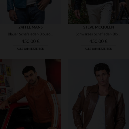
24H LE MANS
STEVE MCQUEEN
Blauer Schafsleder-Blouson mit Rennsport-Charme und weicher Passform.
Schwarzes Schafleder-Blouson, leicht und weich - Steve McQueen-Stil.
450,00 €
450,00 €
ALLE JAHRESZEITEN
ALLE JAHRESZEITEN
VERFÜGBARE GRÖSSEN
VERFÜGBARE GRÖSSEN
L
2XL
3XL
4XL
S
M
XL
2XL
3XL