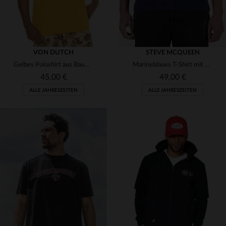
VON DUTCH
STEVE MCQUEEN
Gelbes Poloshirt aus Baumwolltwill mit Aufnähern
Marineblaues T-Shirt mit grafischer Illustration von Steve McQueen
45,00 €
49,00 €
ALLE JAHRESZEITEN
ALLE JAHRESZEITEN
VERFÜGBARE GRÖSSEN
VERFÜGBARE GRÖSSEN
S
M
L
M
L