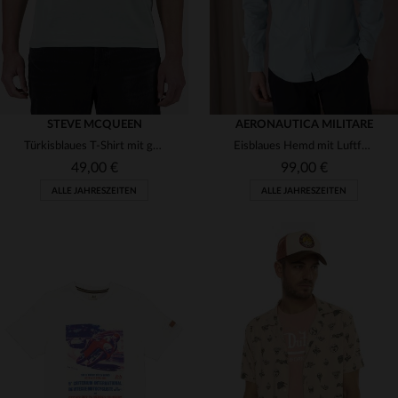
STEVE MCQUEEN
AERONAUTICA MILITARE
Türkisblaues T-Shirt mit grafischer Illustration von Steve McQueen
Eisblaues Hemd mit Luftfahrtlogo
49,00 €
99,00 €
ALLE JAHRESZEITEN
ALLE JAHRESZEITEN
VERFÜGBARE GRÖSSEN
VERFÜGBARE GRÖSSEN
S
L
XL
S
L
XL
2XL