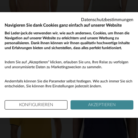
Datenschutzbestimmungen
Navigieren Sie dank Cookies ganz einfach auf unserer Website
Bei Leder-jack.de verwenden wir, wie auch anderswo, Cookies, um Ihnen die
VON DUTCH
SCHOTT
Navigation auf unserer Website zu erleichtern und unsere Werbung zu
Blassrosa T-Shirt aus feiner Baumwolle mit schwarzem Logo
T-Shirt aus Bio-Baumwolle in Zementfarbe mit Cartoon-Illustration
personalisieren. Dank ihnen können wir Ihnen qualitativ hochwertige Inhalte
und Erfahrungen bieten und sicherstellen, dass alles perfekt funktioniert.
35,00 €
35,00 €
Would you like to be redirected to our English site?
ALLE JAHRESZEITEN
ALLE JAHRESZEITEN
Indem Sie auf „Akzeptieren“ klicken, erlauben Sie uns, Ihre Reise zu verfolgen
No
und anonymisierte Daten zu Marketingzwecken zu sammeln.
Yes
Andernfalls können Sie die Parameter selbst festlegen. Wie auch immer Sie sich
entscheiden, Sie können Ihre Einstellungen jederzeit ändern.
KONFIGURIEREN
AKZEPTIEREN
VERFÜGBARE GRÖSSEN
VERFÜGBARE GRÖSSEN
S
L
3XL
M
L
XL