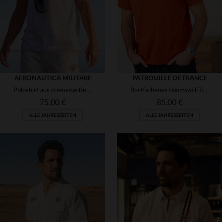
AERONAUTICA MILITARE
PATROUILLE DE FRANCE
Poloshirt aus cremeweißer Baumwolle für Herren
Rostfarbenes Baumwoll-T-Shirt mit Ton-in-Ton-Logo
75,00 €
85,00 €
ALLE JAHRESZEITEN
ALLE JAHRESZEITEN
VERFÜGBARE GRÖSSEN
VERFÜGBARE GRÖSSEN
M
L
XL
2XL
M
L
XL
2XL