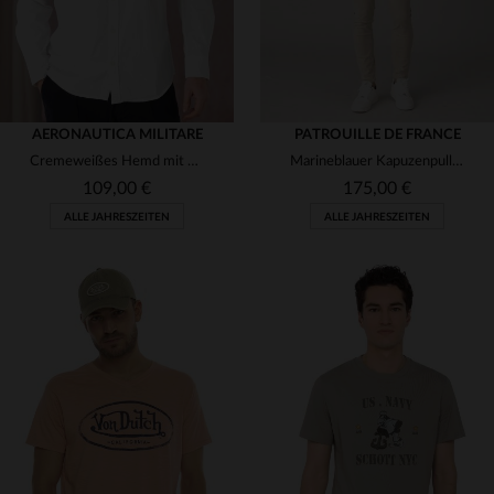
AERONAUTICA MILITARE
PATROUILLE DE FRANCE
Cremeweißes Hemd mit Luftfahrtlogo
Marineblauer Kapuzenpullover
109,00 €
175,00 €
ALLE JAHRESZEITEN
ALLE JAHRESZEITEN
VERFÜGBARE GRÖSSEN
VERFÜGBARE GRÖSSEN
S
M
L
M
L
XL