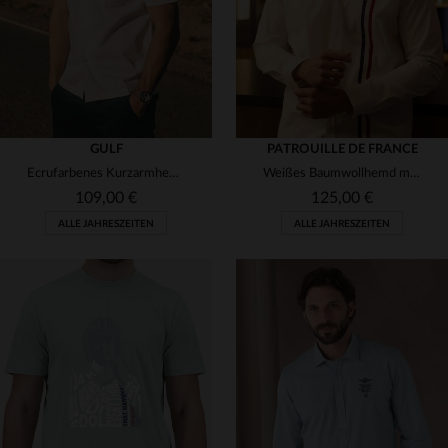
GULF
PATROUILLE DE FRANCE
Ecrufarbenes Kurzarmhemd mit Brusttaschen
Weißes Baumwollhemd mit blau-weiß-roten Streifen
109,00 €
125,00 €
ALLE JAHRESZEITEN
ALLE JAHRESZEITEN
VERFÜGBARE GRÖSSEN
VERFÜGBARE GRÖSSEN
S
M
L
XL
M
L
XL
2XL