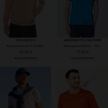
S
M
L
XL
2XL
S
M
L
XL
VON DUTCH
AERONAUTICA MILITARE
Kapuzenpullover in verblichenem Rosa
Aeronautica Militare – Poloshirt aus kobaltblauer Baumwolle
65,00 €
75,00 €
ALLE JAHRESZEITEN
ALLE JAHRESZEITEN
VERFÜGBARE GRÖSSEN
VERFÜGBARE GRÖSSEN
S
M
L
XL
M
L
XL