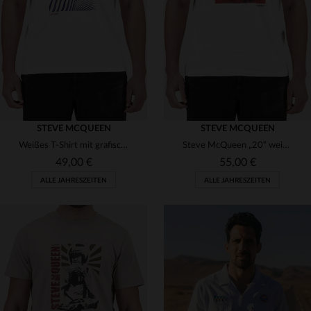
(16)
(7)
(2)
(1)
(4)
(44)
(1)
(4)
(1)
(1)
STEVE MCQUEEN
STEVE MCQUEEN
(11)
Weißes T-Shirt mit grafischer Illustration von Steve McQueen
Steve McQueen „20“ weißes Baumwoll-T-Shirt
(1)
(42)
49,00 €
55,00 €
(5)
ALLE JAHRESZEITEN
ALLE JAHRESZEITEN
(2)
(3)
(9)
VERFÜGBARE GRÖSSEN
VERFÜGBARE GRÖSSEN