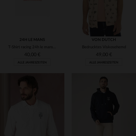
24H LE MANS
VON DUTCH
T-Shirt racing 24h le mans 1965
Bedrucktes Viskosehemd
40,00 €
49,00 €
ALLE JAHRESZEITEN
ALLE JAHRESZEITEN
VERFÜGBARE GRÖSSEN
VERFÜGBARE GRÖSSEN
M
L
S
L
XL