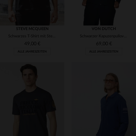
STEVE MCQUEEN
VON DUTCH
Schwarzes T-Shirt mit Steve McQueen-Stickerei
Schwarzer Kapuzenpullover mit Reißverschluss
49,00 €
69,00 €
ALLE JAHRESZEITEN
ALLE JAHRESZEITEN
VERFÜGBARE GRÖSSEN
VERFÜGBARE GRÖSSEN
L
XL
S
L
XL