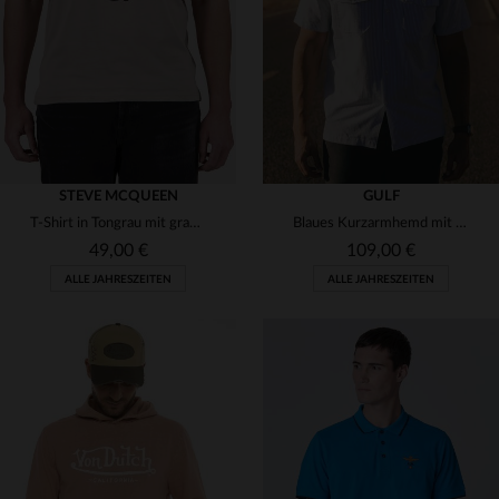
M
L
XL
2XL
M
L
XL
2XL
STEVE MCQUEEN
GULF
T-Shirt in Tongrau mit grafischer Illustration von Steve McQueen
Blaues Kurzarmhemd mit Brusttaschen
49,00 €
109,00 €
ALLE JAHRESZEITEN
ALLE JAHRESZEITEN
VERFÜGBARE GRÖSSEN
VERFÜGBARE GRÖSSEN