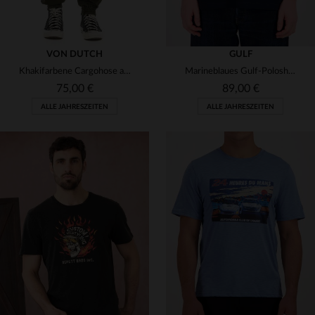
VON DUTCH
GULF
Khakifarbene Cargohose aus Baumwolle
Marineblaues Gulf-Poloshirt
75,00 €
89,00 €
ALLE JAHRESZEITEN
ALLE JAHRESZEITEN
VERFÜGBARE GRÖSSEN
VERFÜGBARE GRÖSSEN
S
L
2XL
M
L