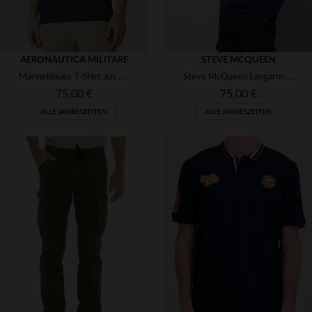
AERONAUTICA MILITARE
STEVE MCQUEEN
Marineblaues T-Shirt aus 100 % Baumwolle mit Flockdruck
Steve McQueen Langarm-Poloshirt in Marineblau
75,00 €
75,00 €
ALLE JAHRESZEITEN
ALLE JAHRESZEITEN
VERFÜGBARE GRÖSSEN
VERFÜGBARE GRÖSSEN
M
L
XL
S
L
XL