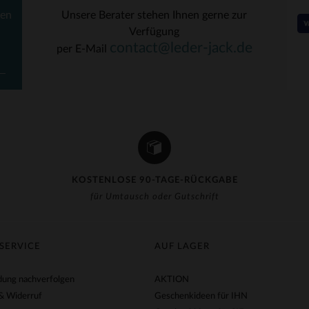
ten
Unsere Berater stehen Ihnen gerne zur
Verfügung
RFÜGBARE GRÖSSEN
VERFÜGBARE GRÖSSEN
contact@leder-jack.de
per E-Mail
M
50
KOSTENLOSE 90-TAGE-RÜCKGABE
für Umtausch oder Gutschrift
SERVICE
AUF LAGER
ung nachverfolgen
AKTION
& Widerruf
Geschenkideen für IHN