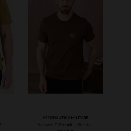
VERFÜGBARE GRÖSSEN
XL
2XL
AERONAUTICA MILITARE
Karamellfarbenes Baumwoll-T-Shirt mit Gulf-Logo
Baumwoll-T-Shirt mit Luftfahrtlogo auf der Herzseite