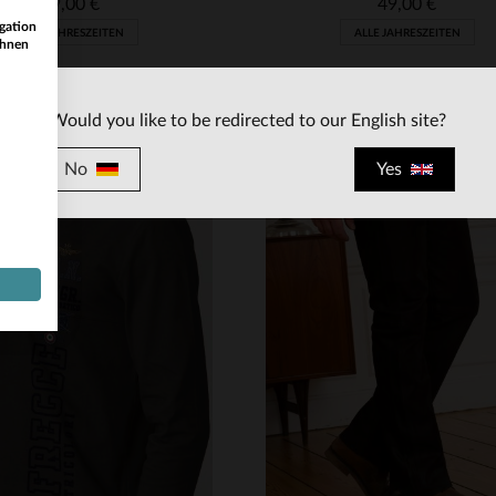
49,00 €
49,00 €
gation
ALLE JAHRESZEITEN
ALLE JAHRESZEITEN
ihnen
Would you like to be redirected to our English site?
No
Yes
RFÜGBARE GRÖSSEN
VERFÜGBARE GRÖSSEN
XL
2XL
S
M