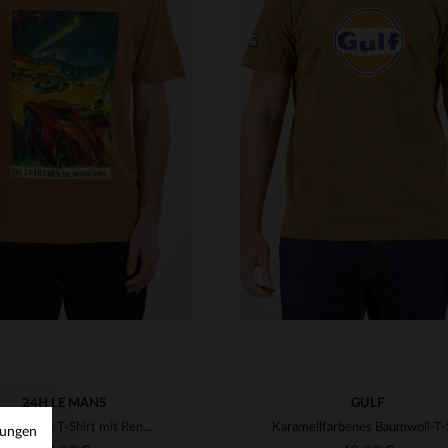
RFÜGBARE GRÖSSEN
VERFÜGBARE GRÖSSEN
M
2XL
52
54
24H LE MANS
GULF
Kamelfarbenes T-Shirt mit Rennlack-Effektmuster
mungen