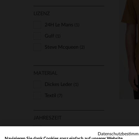
LIZENZ
24H Le Mans
(1)
Gulf
(1)
Steve Mcqueen
VE
(2)
MATERIAL
Dickes Leder
(1)
Textil
(7)
JAHRESZEIT
Alle Jahreszeiten
(8)
Datenschutzbestim
Navigieren Sie dank Cookies ganz einfach auf unserer Website