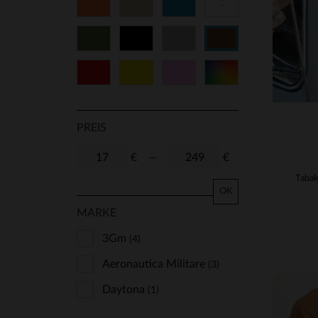
Orange
Beige
Blau
Weiß
Grün
Schwarz
Grau
Braun
Rot
Gelb
Rosa
Vielfarbig
PREIS
€
—
€
OK
MARKE
3Gm
(4)
Aeronautica Militare
(3)
Daytona
(1)