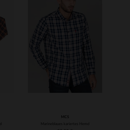
VERFÜGBARE GRÖSSEN
S
M
2XL
MCS
d
Marineblaues kariertes Hemd