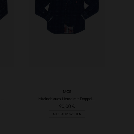
VERFÜGBARE GRÖSSEN
S
MCS
Hemd mit Baumwollmuster für Männer
Marineblaues Hemd mit Doppeltasche
90,00 €
ALLE JAHRESZEITEN