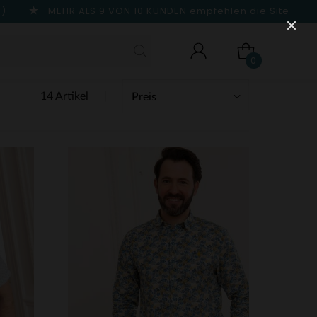
n)
MEHR ALS 9 VON 10 KUNDEN
empfehlen die Site
0
14 Artikel