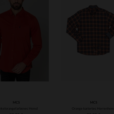
RFÜGBARE GRÖSSEN
VERFÜGBARE GRÖSSEN
S
M
XL
S
M
XL
MCS
MCS
nkelorangefarbenes Hemd
Orange kariertes Herrenhem