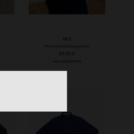
MCS
Herrenhemd blau geblümt
89,00 €
ALLE JAHRESZEITEN