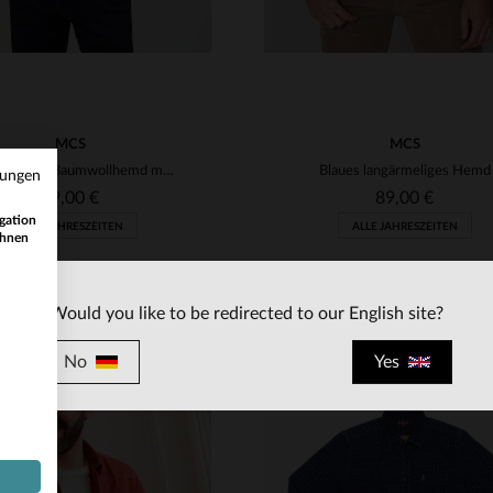
MCS
MCS
Gemustertes Baumwollhemd mit langen Ärmeln
Blaues langärmeliges Hemd
mungen
89,00 €
89,00 €
gation
ALLE JAHRESZEITEN
ALLE JAHRESZEITEN
ihnen
Would you like to be redirected to our English site?
No
Yes