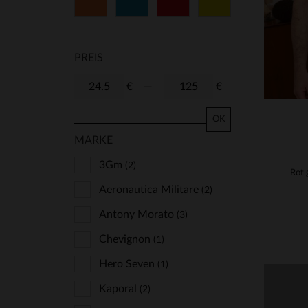
Orange
Blau
Rot
Gelb
PREIS
€
—
€
OK
MARKE
3Gm
(2)
Rot
Aeronautica Militare
(2)
Antony Morato
(3)
Chevignon
(1)
Hero Seven
(1)
Kaporal
(2)