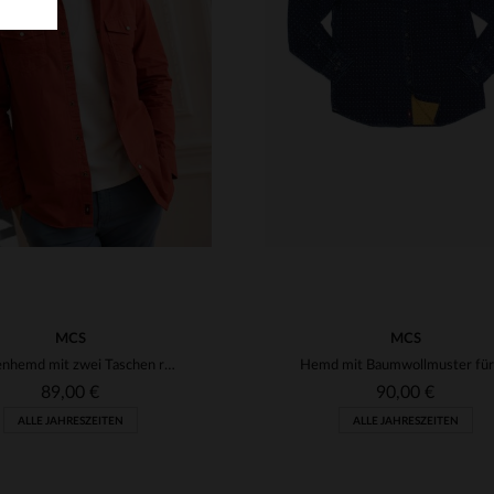
RFÜGBARE GRÖSSEN
VERFÜGBARE GRÖSSEN
S
S
MCS
MCS
Herrenhemd mit zwei Taschen rot
89,00 €
90,00 €
ALLE JAHRESZEITEN
ALLE JAHRESZEITEN