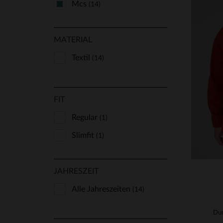
Mcs
(14)
Petrol Industries
(3)
MATERIAL
Redskins
(3)
Schott
Textil
(14)
(1)
Von Dutch
VE
(5)
FIT
Regular
(1)
Slimfit
(1)
JAHRESZEIT
Alle Jahreszeiten
(14)
Du