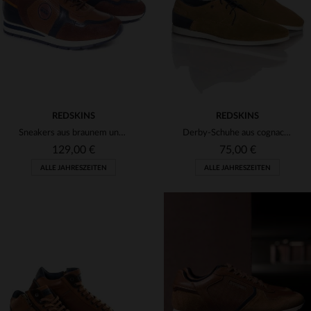
40
41
40
41
REDSKINS
REDSKINS
Sneakers aus braunem und marineblauem Leder
Derby-Schuhe aus cognacfarbenem Veloursleder
129,00 €
75,00 €
ALLE JAHRESZEITEN
ALLE JAHRESZEITEN
VERFÜGBARE GRÖSSEN
VERFÜGBARE GRÖSSEN
41
48
40