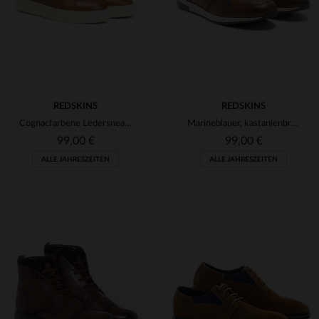
REDSKINS
REDSKINS
Cognacfarbene Ledersneaker für Herren
Marineblauer, kastanienbrauner Lederkorb
99,00 €
99,00 €
ALLE JAHRESZEITEN
ALLE JAHRESZEITEN
VERFÜGBARE GRÖSSEN
VERFÜGBARE GRÖSSEN
40
41
44