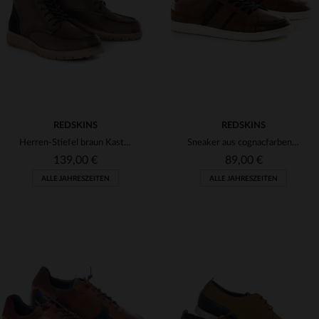
40
41
43
44
40
41
43
44
REDSKINS
REDSKINS
Herren-Stiefel braun Kastanie
Sneaker aus cognacfarbenem Leder
139,00 €
89,00 €
ALLE JAHRESZEITEN
ALLE JAHRESZEITEN
VERFÜGBARE GRÖSSEN
VERFÜGBARE GRÖSSEN