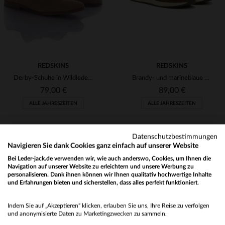
REDSKINS
REDSKINS
Derby-Schuhe in Wildleder-Optik Redskins
Brandy- und marineblaue Ledersneaker mit geprägtem Logo
79,00 €
89,00 €
ALLE JAHRESZEITEN
ALLE JAHRESZEITEN
Datenschutzbestimmungen
Navigieren Sie dank Cookies ganz einfach auf unserer Website
Bei Leder-jack.de verwenden wir, wie auch anderswo, Cookies, um Ihnen die
Navigation auf unserer Website zu erleichtern und unsere Werbung zu
personalisieren. Dank ihnen können wir Ihnen qualitativ hochwertige Inhalte
und Erfahrungen bieten und sicherstellen, dass alles perfekt funktioniert.
VERFÜGBARE GRÖSSEN
VERFÜGBARE GRÖSSEN
Would you like to be redirected to our English site?
40
41
Indem Sie auf „Akzeptieren“ klicken, erlauben Sie uns, Ihre Reise zu verfolgen
No
und anonymisierte Daten zu Marketingzwecken zu sammeln.