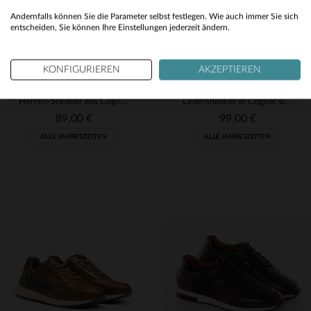
Yes
Andernfalls können Sie die Parameter selbst festlegen. Wie auch immer Sie sich
entscheiden, Sie können Ihre Einstellungen jederzeit ändern.
KONFIGURIEREN
AKZEPTIEREN
REDSKINS
REDSKINS
Herren-Sneaker aus Cognac- und Marineleder
Ledersneaker in Cognac und Marineblau
89,00 €
99,00 €
ALLE JAHRESZEITEN
ALLE JAHRESZEITEN
VERFÜGBARE GRÖSSEN
VERFÜGBARE GRÖSSEN
42
40