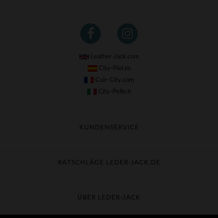
Leather-Jack.com
City-Piel.es
Cuir-City.com
City-Pelle.it
KUNDENSERVICE
Meine Sendung nachverfolgen
Umtausch & Widerruf
RATSCHLÄGE LEDER-JACK.DE
Häufige Fragen
Kostenlose Lieferung
Lederpflege
Kundenservice kontaktieren
Material-Guide
ÜBER LEDER-JACK
Größentabelle