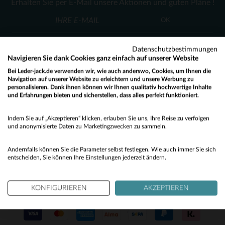
Erhalten Sie per E-Mail unsere Aktionen und guten Pläne !
40
41
43
44
43
44
OK
Datenschutzbestimmungen
Navigieren Sie dank Cookies ganz einfach auf unserer Website
Bei Leder-jack.de verwenden wir, wie auch anderswo, Cookies, um Ihnen die
Navigation auf unserer Website zu erleichtern und unsere Werbung zu
personalisieren. Dank ihnen können wir Ihnen qualitativ hochwertige Inhalte
KUNDENSERVICE
und Erfahrungen bieten und sicherstellen, dass alles perfekt funktioniert.
Would you like to be redirected to our English site?
Unsere Berater stehen Ihnen gerne zur Verfügung
Indem Sie auf „Akzeptieren“ klicken, erlauben Sie uns, Ihre Reise zu verfolgen
contact@leder-jack.de
per E-Mail
No
und anonymisierte Daten zu Marketingzwecken zu sammeln.
Yes
Andernfalls können Sie die Parameter selbst festlegen. Wie auch immer Sie sich
entscheiden, Sie können Ihre Einstellungen jederzeit ändern.
KONFIGURIEREN
AKZEPTIEREN
UNSERE VERTRAUENSWÜRDIGEN PARTNER