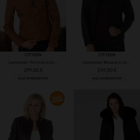
XS
S
M
L
XL
XS
S
M
2XL
CITYZEN
CITYZEN
Lammleder-Perfecto in Erdtan: schlank, zeitlos und vielseitig.
Lammleder-Blouson in Schwarz - perfekt für feminine Silhouetten.
299,00 €
249,00 €
ALLE JAHRESZEITEN
ALLE JAHRESZEITEN
VERFÜGBARE GRÖSSEN
VERFÜGBARE GRÖSSEN