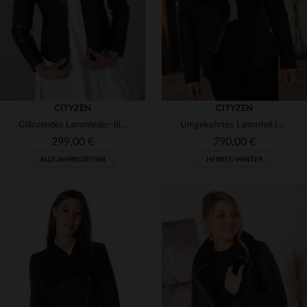
CITYZEN
CITYZEN
Glänzendes Lammleder-Blouson in Slim-Fit mit markanten Linien.
Umgekehrtes Lammfell im Biker-Look: warm, stylisch und figurbetont.
299,00 €
790,00 €
ALLE JAHRESZEITEN
HERBST/WINTER
VERFÜGBARE GRÖSSEN
VERFÜGBARE GRÖSSEN
44
48
XS
S