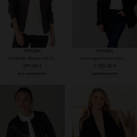
M
L
XL
44
CITYZEN
CITYZEN
Schafleder-Blouson mit Mao-Kragen - ideal für große Größen.
Lammnappa-Jacke in Schwarz: lang, warm und mit geradem Schnitt.
299,00 €
1 189,00 €
ALLE JAHRESZEITEN
HERBST/WINTER
VERFÜGBARE GRÖSSEN
VERFÜGBARE GRÖSSEN
38
46
42
44
50