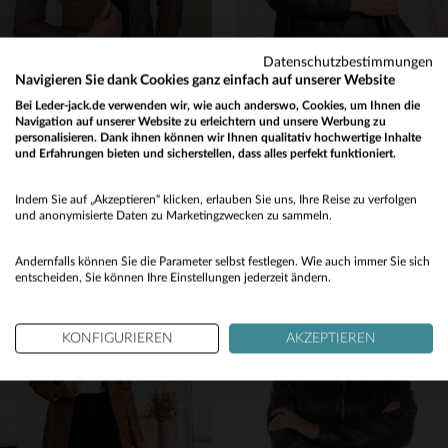
Datenschutzbestimmungen
Navigieren Sie dank Cookies ganz einfach auf unserer Website
Bei Leder-jack.de verwenden wir, wie auch anderswo, Cookies, um Ihnen die
Navigation auf unserer Website zu erleichtern und unsere Werbung zu
personalisieren. Dank ihnen können wir Ihnen qualitativ hochwertige Inhalte
CITYZEN
CITYZEN
und Erfahrungen bieten und sicherstellen, dass alles perfekt funktioniert.
Weiches Schafsleder, schmale Passform: CYNTHIA TAUPE von Cityzen.
Lammlederblouson in Oliv - leicht, elegant und zeitlos kombinierbar.
Would you like to be redirected to our English site?
299,00 €
359,00 €
Indem Sie auf „Akzeptieren“ klicken, erlauben Sie uns, Ihre Reise zu verfolgen
No
und anonymisierte Daten zu Marketingzwecken zu sammeln.
ALLE JAHRESZEITEN
ALLE JAHRESZEITEN
Yes
Andernfalls können Sie die Parameter selbst festlegen. Wie auch immer Sie sich
entscheiden, Sie können Ihre Einstellungen jederzeit ändern.
KONFIGURIEREN
AKZEPTIEREN
VERFÜGBARE GRÖSSEN
VERFÜGBARE GRÖSSEN
44
40
44