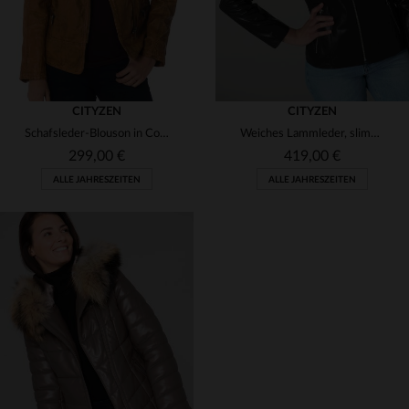
CITYZEN
CITYZEN
Schafsleder-Blouson in Cognac, länger geschnitten mit vintage Optik.
Weiches Lammleder, slimfit-Schnitt und edle Verarbeitung für Eleganz.
299,00 €
419,00 €
ALLE JAHRESZEITEN
ALLE JAHRESZEITEN
VERFÜGBARE GRÖSSEN
VERFÜGBARE GRÖSSEN
42
46