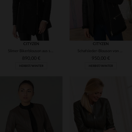
CITYZEN
CITYZEN
Slimer Bikerblouson aus schwarzem Lammfell - weich, warm und stylisch.
Schafsleder-Blouson von Cityzen - rockig, warm und winterfest.
890,00 €
950,00 €
HERBST/WINTER
HERBST/WINTER
VERFÜGBARE GRÖSSEN
VERFÜGBARE GRÖSSEN
L
S