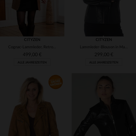
CITYZEN
CITYZEN
Cognac-Lammleder, Retro-Charme: Die SANDRINA GOLD RETRO überzeugt.
Lammleder-Blouson in Marine - stretchiges Futter, bequem und elegant.
499,00 €
299,00 €
ALLE JAHRESZEITEN
ALLE JAHRESZEITEN
VERFÜGBARE GRÖSSEN
VERFÜGBARE GRÖSSEN
44
38