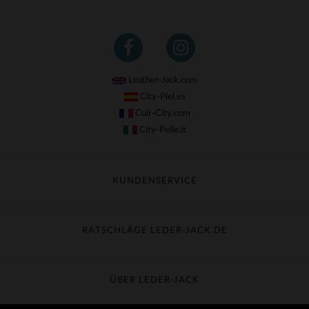
Leather-Jack.com
City-Piel.es
Cuir-City.com
City-Pelle.it
KUNDENSERVICE
Meine Sendung nachverfolgen
Umtausch & Widerruf
RATSCHLÄGE LEDER-JACK.DE
Häufige Fragen
Kostenlose Lieferung
Lederpflege
Kundenservice kontaktieren
Material-Guide
ÜBER LEDER-JACK
Größentabelle