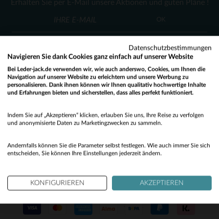
Erhalten Sie per E-Mail unsere Aktionen und guten Pläne !
46
48
L
OK
Datenschutzbestimmungen
Navigieren Sie dank Cookies ganz einfach auf unserer Website
Bei Leder-jack.de verwenden wir, wie auch anderswo, Cookies, um Ihnen die
Navigation auf unserer Website zu erleichtern und unsere Werbung zu
personalisieren. Dank ihnen können wir Ihnen qualitativ hochwertige Inhalte
KUNDENSERVICE
und Erfahrungen bieten und sicherstellen, dass alles perfekt funktioniert.
Would you like to be redirected to our English site?
Unsere Berater stehen Ihnen gerne zur Verfügung
Indem Sie auf „Akzeptieren“ klicken, erlauben Sie uns, Ihre Reise zu verfolgen
contact@leder-jack.de
per E-Mail
No
und anonymisierte Daten zu Marketingzwecken zu sammeln.
Yes
Andernfalls können Sie die Parameter selbst festlegen. Wie auch immer Sie sich
entscheiden, Sie können Ihre Einstellungen jederzeit ändern.
KONFIGURIEREN
AKZEPTIEREN
UNSERE VERTRAUENSWÜRDIGEN PARTNER