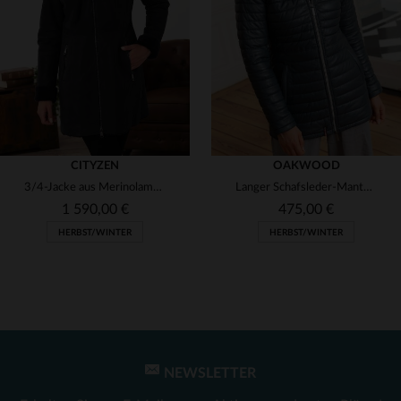
(1)
(1)
(2)
(2)
(2)
CITYZEN
OAKWOOD
3/4-Jacke aus Merinolammleder in Marine - mit abnehmbarer Fuchskapuze.
Langer Schafsleder-Mantel in Petrol: matelassiert und warm.
(1)
1 590,00 €
475,00 €
HERBST/WINTER
HERBST/WINTER
(2)
(2)
NEWSLETTER
VERFÜGBARE GRÖSSEN
VERFÜGBARE GRÖSSEN