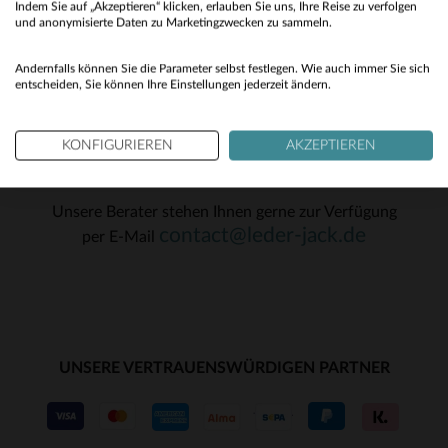
XS
XS
Indem Sie auf „Akzeptieren“ klicken, erlauben Sie uns, Ihre Reise zu verfolgen
No
und anonymisierte Daten zu Marketingzwecken zu sammeln.
OK
Yes
Andernfalls können Sie die Parameter selbst festlegen. Wie auch immer Sie sich
entscheiden, Sie können Ihre Einstellungen jederzeit ändern.
KONFIGURIEREN
AKZEPTIEREN
KUNDENSERVICE
Unsere Berater stehen Ihnen gerne zur Verfügung
contact@leder-jack.de
per E-Mail
UNSERE VERTRAUENSWÜRDIGEN PARTNER