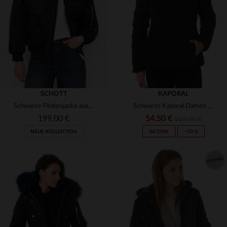
(1)
(1)
(1)
(1)
(3)
(1)
(1)
(2)
(1)
SCHOTT
KAPORAL
(1)
Schwarze Pilotenjacke aus recyceltem Nylon
Schwarze Kaporal Damen Steppjacke
(1)
(1)
199,00 €
54,50 €
109,00 €
NEUE KOLLEKTION
AKTION
−50 %
(1)
(1)
(3)
(1)
(2)
VERFÜGBARE GRÖSSEN
VERFÜGBARE GRÖSSEN