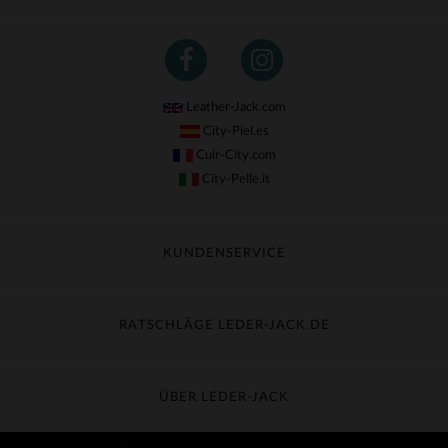
Leather-Jack.com
City-Piel.es
Cuir-City.com
City-Pelle.it
KUNDENSERVICE
Meine Sendung nachverfolgen
Umtausch & Widerruf
RATSCHLÄGE LEDER-JACK.DE
Häufige Fragen
Kostenlose Lieferung
Lederpflege
Kundenservice kontaktieren
Material-Guide
ÜBER LEDER-JACK
Größentabelle
Entdecken Sie Leder-Jack