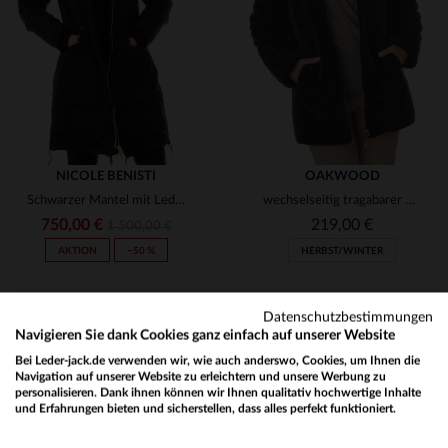
XS
S
M
L
XL
XS
NICOLE BENISTI
OAKWOOD
Schwarzer Mantel mit Lederapplikationen und Daunenfüllung.
wechselseitig tragabarer Damenmantel Oakwood
750,00 €
219,00 €
1 500,00 €
AKTION
−50 %
HERBST/WINTER
Datenschutzbestimmungen
Navigieren Sie dank Cookies ganz einfach auf unserer Website
Bei Leder-jack.de verwenden wir, wie auch anderswo, Cookies, um Ihnen die
Navigation auf unserer Website zu erleichtern und unsere Werbung zu
personalisieren. Dank ihnen können wir Ihnen qualitativ hochwertige Inhalte
NEWSLETTER
und Erfahrungen bieten und sicherstellen, dass alles perfekt funktioniert.
VERFÜGBARE GRÖSSEN
VERFÜGBARE GRÖSSEN
Would you like to be redirected to our English site?
Erhalten Sie per E-Mail unsere Aktionen und guten Pläne !