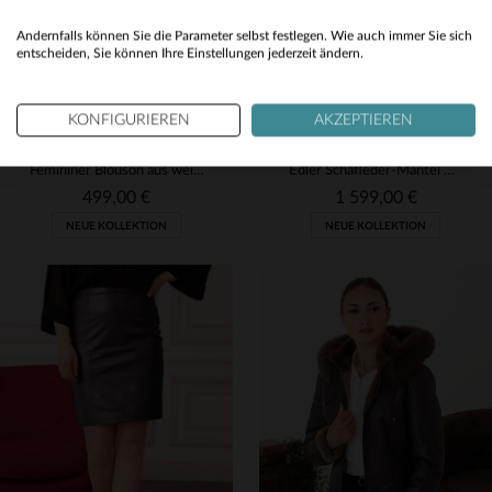
Yes
Andernfalls können Sie die Parameter selbst festlegen. Wie auch immer Sie sich
entscheiden, Sie können Ihre Einstellungen jederzeit ändern.
KONFIGURIEREN
AKZEPTIEREN
CITYZEN
CITYZEN
Femininer Blouson aus weichem Lammleder in Perlschwarz für warme Tage.
Edler Schafleder-Mantel mit Fuchsfell - perfekt für kalte Tage.
499,00 €
1 599,00 €
NEUE KOLLEKTION
NEUE KOLLEKTION
VERFÜGBARE GRÖSSEN
VERFÜGBARE GRÖSSEN
38
42
44
46
48
38
40
42
44
46
50
48
50