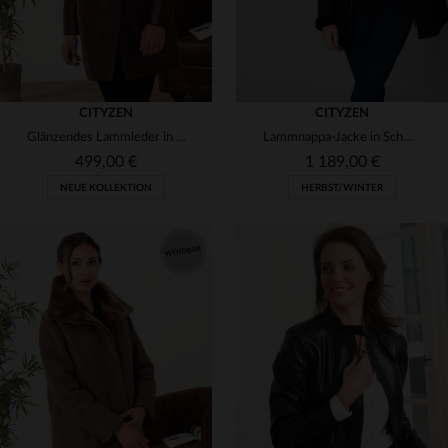
CITYZEN
CITYZEN
Glänzendes Lammleder in Bordeaux - slim-fit für elegante Abende.
Lammnappa-Jacke in Schwarz: lang, warm und mit geradem Schnitt.
499,00 €
1 189,00 €
NEUE KOLLEKTION
HERBST/WINTER
VERFÜGBARE GRÖSSEN
VERFÜGBARE GRÖSSEN
42
44
46
48
50
42
44
50