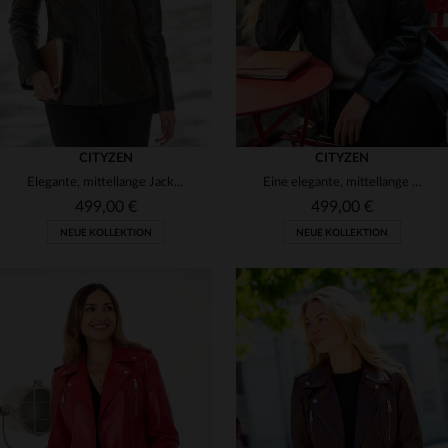
CITYZEN
CITYZEN
Elegante, mittellange Jacke aus feinem, leichtem braunem Leder
Eine elegante, mittellange Jacke aus feinem, leichtem, marineblauem Leder
499,00 €
499,00 €
NEUE KOLLEKTION
NEUE KOLLEKTION
VERFÜGBARE GRÖSSEN
VERFÜGBARE GRÖSSEN
38
40
42
44
46
38
40
42
44
46
48
50
52
48
50
52