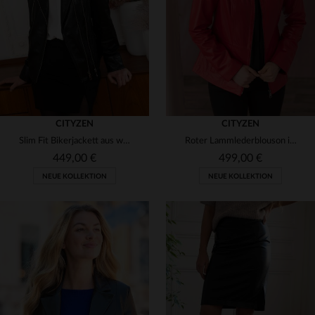
48
50
48
50
CITYZEN
CITYZEN
Slim Fit Bikerjackett aus weichem Lammleder in Schwarz.
Roter Lammlederblouson im slimfit-Schnitt für elegante, lässige Looks.
449,00 €
499,00 €
NEUE KOLLEKTION
NEUE KOLLEKTION
VERFÜGBARE GRÖSSEN
VERFÜGBARE GRÖSSEN
40
42
44
46
48
38
40
42
44
46