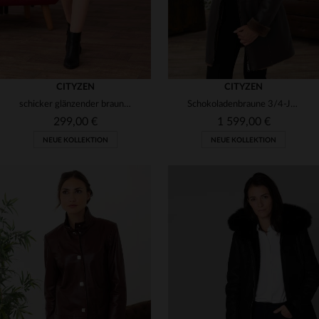
CITYZEN
CITYZEN
schicker glänzender brauner Lederrock
Schokoladenbraune 3/4-Jacke aus Merinoschafleder - warm und elegant.
299,00 €
1 599,00 €
NEUE KOLLEKTION
NEUE KOLLEKTION
VERFÜGBARE GRÖSSEN
VERFÜGBARE GRÖSSEN
40
42
44
46
48
38
40
42
44
46
50
48
50