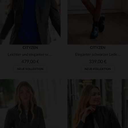
50
52
48
50
CITYZEN
CITYZEN
Leichter und eleganter schwarzer Lederblazer
Eleganter schwarzer Lederrock
479,00 €
339,00 €
NEUE KOLLEKTION
NEUE KOLLEKTION
VERFÜGBARE GRÖSSEN
VERFÜGBARE GRÖSSEN
38
40
42
44
46
38
40
42
44
46
48
50
48
50