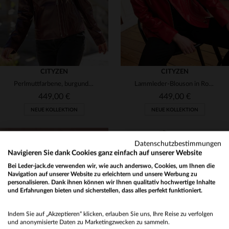
CITYZEN
CITYZEN
Perlmuttfarbene, burgunderrote Bikerjacke aus Leder mit Doppelreißverschluss
Lammleder-Blouson in Rot mit goldenen Details - femininer Biker-Stil.
449,00 €
449,00 €
NEUE KOLLEKTION
NEUE KOLLEKTION
Datenschutzbestimmungen
Navigieren Sie dank Cookies ganz einfach auf unserer Website
Bei Leder-jack.de verwenden wir, wie auch anderswo, Cookies, um Ihnen die
VERFÜGBARE GRÖSSEN
VERFÜGBARE GRÖSSEN
Navigation auf unserer Website zu erleichtern und unsere Werbung zu
personalisieren. Dank ihnen können wir Ihnen qualitativ hochwertige Inhalte
40
42
44
46
48
38
40
42
44
46
und Erfahrungen bieten und sicherstellen, dass alles perfekt funktioniert.
Would you like to be redirected to our English site?
50
48
50
Indem Sie auf „Akzeptieren“ klicken, erlauben Sie uns, Ihre Reise zu verfolgen
No
und anonymisierte Daten zu Marketingzwecken zu sammeln.