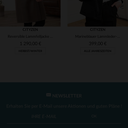
CITYZEN
CITYZEN
Reversible Lammfelljacke in Taupe - warm und schlicht für den Herbst.
Marineblauer Lammleder-Blouson mit Motorradkragen für Damen.
1 290,00 €
399,00 €
HERBST/WINTER
ALLE JAHRESZEITEN
NEWSLETTER
VERFÜGBARE GRÖSSEN
VERFÜGBARE GRÖSSEN
Erhalten Sie per E-Mail unsere Aktionen und guten Pläne !
42
44
50
50
OK