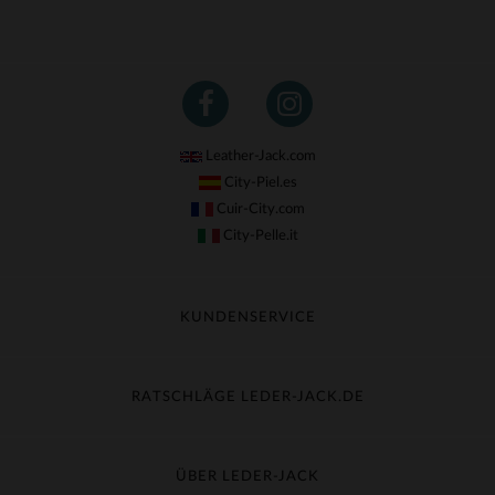
Leather-Jack.com
City-Piel.es
Cuir-City.com
City-Pelle.it
KUNDENSERVICE
Meine Sendung nachverfolgen
Umtausch & Widerruf
RATSCHLÄGE LEDER-JACK.DE
Häufige Fragen
Kostenlose Lieferung
Lederpflege
Kundenservice kontaktieren
Material-Guide
ÜBER LEDER-JACK