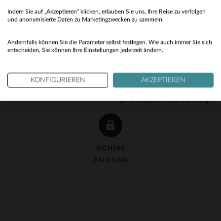
Indem Sie auf „Akzeptieren“ klicken, erlauben Sie uns, Ihre Reise zu verfolgen
No
und anonymisierte Daten zu Marketingzwecken zu sammeln.
Yes
Andernfalls können Sie die Parameter selbst festlegen. Wie auch immer Sie sich
entscheiden, Sie können Ihre Einstellungen jederzeit ändern.
KOSTENLOSE LIEFERUNG
KOSTENLOSE 90-TAGE-
KONFIGURIEREN
AKZEPTIEREN
ab 150 €
RÜCKGABE
für Umtausch oder Gutschrift
SICHERE
ZAHLUNG