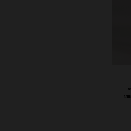
VE
28
P
Mili