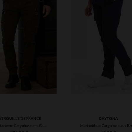
RFÜGBARE GRÖSSEN
29
30
31
32
33
VERFÜGBARE GRÖSSEN
34
36
38
30
31
32
33
34
ATROUILLE DE FRANCE
DAYTONA
Khakifarbene Cargohose aus Baumwolle mit Aufnähern