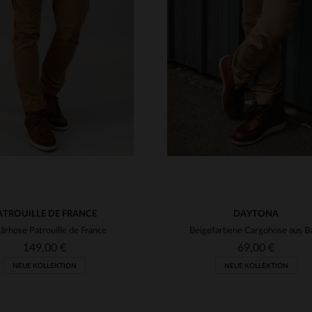
RFÜGBARE GRÖSSEN
VERFÜGBARE GRÖSSEN
29
30
31
32
33
28
29
30
31
32
34
36
34
36
38
ATROUILLE DE FRANCE
DAYTONA
tärhose Patrouille de France
149,00 €
69,00 €
NEUE KOLLEKTION
NEUE KOLLEKTION