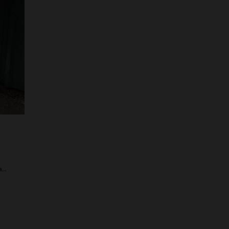
33
VERFÜGBARE GRÖSSEN
32
33
Beigefarbene Cargohose aus Baumwolle