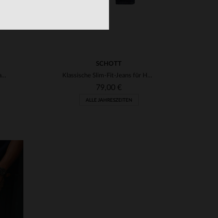
SCHOTT
Khakifarbene Cargohose aus Baumwolle
Klassische Slim-Fit-Jeans für Herren aus Baumwolle
79,00 €
ALLE JAHRESZEITEN