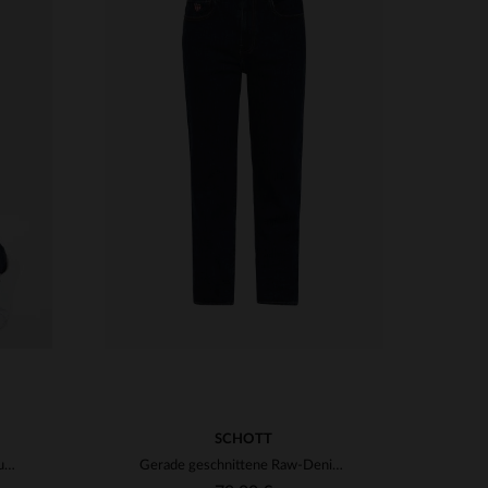
VERFÜGBARE GRÖSSEN
29
30
31
32
33
34
36
36
38
SCHOTT
Marineblaue Cargohose aus Baumwolle
Gerade geschnittene Raw-Denim-Jeans