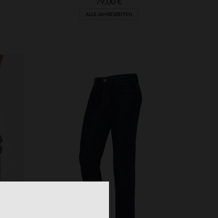
79,00 €
ALLE JAHRESZEITEN
33
VERFÜGBARE GRÖSSEN
31
33
34
36