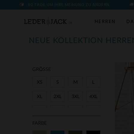
90 TAGE UM IHRE MEINUNG ZU ÄNDERN
HERREN
DA
NEUE KOLLEKTION HERRE
GRÖSSE
XS
S
M
L
XL
2XL
3XL
4XL
5XL
28
29
30
FARBE
31
32
33
34