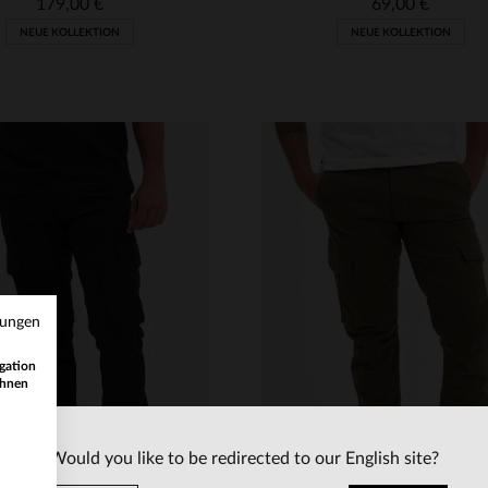
179,00 €
69,00 €
NEUE KOLLEKTION
NEUE KOLLEKTION
VERFÜGBARE GRÖSSEN
mungen
28
29
30
31
32
RFÜGBARE GRÖSSEN
gation
ihnen
31
32
33
36
34
36
Would you like to be redirected to our English site?