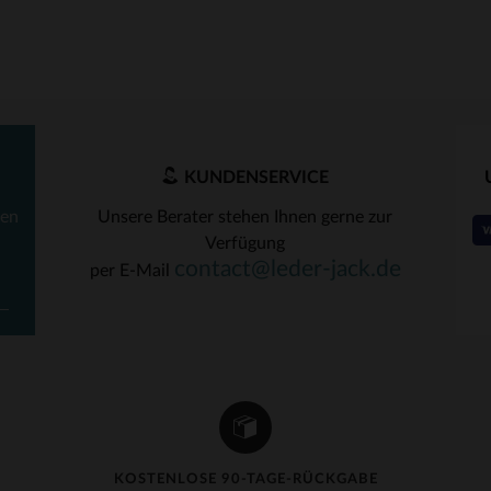
KUNDENSERVICE
VERFÜGBARE GRÖSSEN
ten
Unsere Berater stehen Ihnen gerne zur
Verfügung
28
29
30
31
32
RFÜGBARE GRÖSSEN
contact@leder-jack.de
per E-Mail
31
33
34
36
KOSTENLOSE 90-TAGE-RÜCKGABE