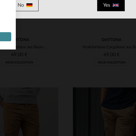
No
Yes
DAYTONA
DAYTONA
Schwarze Cargohose aus Baumwolle
69,00 €
69,00 €
NEUE KOLLEKTION
NEUE KOLLEKTION