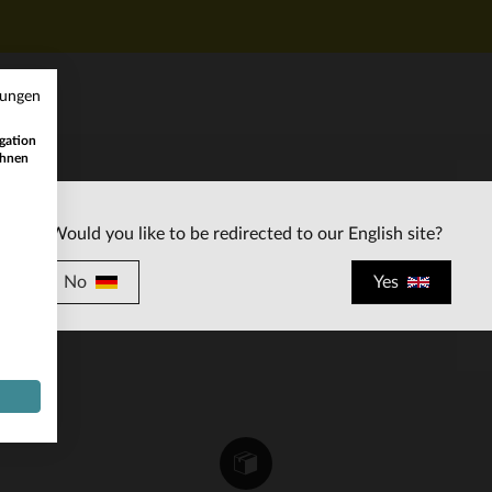
mungen
gation
ihnen
KUNDENSERVICE
Would you like to be redirected to our English site?
ten
Unsere Berater stehen Ihnen gerne zur
Verfügung
No
Yes
contact@leder-jack.de
per E-Mail