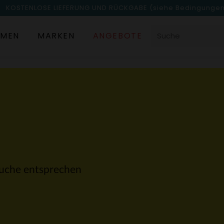
KOSTENLOSE LIEFERUNG UND RÜCKGABE
(siehe Bedingunge
MEN
MARKEN
ANGEBOTE
 Suche entsprechen