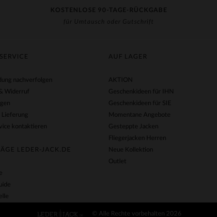
KOSTENLOSE 90-TAGE-RÜCKGABE
für Umtausch oder Gutschrift
SERVICE
AUF LAGER
ung nachverfolgen
AKTION
& Widerruf
Geschenkideen für IHN
agen
Geschenkideen für SIE
 Lieferung
Momentane Angebote
ice kontaktieren
Gesteppte Jacken
Fliegerjacken Herren
ÄGE LEDER-JACK.DE
Neue Kollektion
Outlet
e
uide
lle
© Alle Rechte vorbehalten 2026