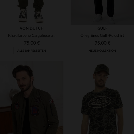
VON DUTCH
GULF
Khakifarbene Cargohose aus Baumwolle
Olivgrünes Gulf-Poloshirt
75,00 €
95,00 €
ALLE JAHRESZEITEN
NEUE KOLLEKTION
VERFÜGBARE GRÖSSEN
VERFÜGBARE GRÖSSEN
S
L
2XL
S
M