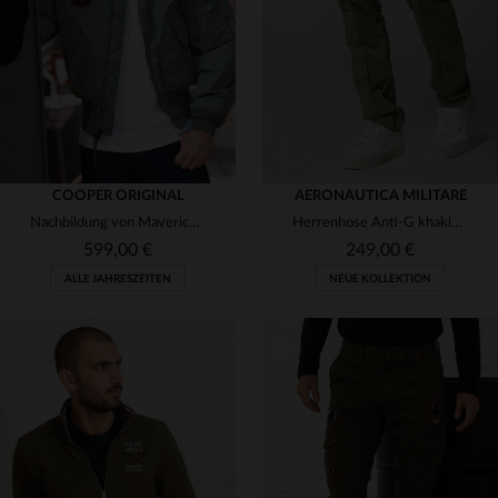
M
L
XL
2XL
3XL
S
M
L
XL
2XL
COOPER ORIGINAL
AERONAUTICA MILITARE
Nachbildung von Mavericks Nylonjacke
Herrenhose Anti-G khakigrün
599,00 €
249,00 €
ALLE JAHRESZEITEN
NEUE KOLLEKTION
VERFÜGBARE GRÖSSEN
46
48
52
54
56
VERFÜGBARE GRÖSSEN