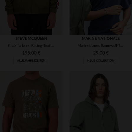
STEVE MCQUEEN
MARINE NATIONALE
Khakifarbene Racing-Textiljacke
Marineblaues Baumwoll-T-Shirt mit gestickter Herzkokarde
195,00 €
29,00 €
ALLE JAHRESZEITEN
NEUE KOLLEKTION
VERFÜGBARE GRÖSSEN
VERFÜGBARE GRÖSSEN
S
M
L
XL
2XL
S
XL
2XL
3XL