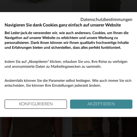
Datenschutzbestimmungen
Navigieren Sie dank Cookies ganz einfach auf unserer Website
Bei Leder-jack.de verwenden wir, wie auch anderswo, Cookies, um Ihnen die
VON DUTCH
SCHOTT
Navigation auf unserer Website zu erleichtern und unsere Werbung zu
Schwarze, rote und khakifarbene bedruckte Netzkappe mit Used-Look-Logo
Armee-T-Shirt mit khakifarbenem Abzeichen, aus Bio-Baumwolle
personalisieren. Dank ihnen können wir Ihnen qualitativ hochwertige Inhalte
und Erfahrungen bieten und sicherstellen, dass alles perfekt funktioniert.
35,00 €
39,00 €
Would you like to be redirected to our English site?
NEUE KOLLEKTION
ALLE JAHRESZEITEN
Indem Sie auf „Akzeptieren“ klicken, erlauben Sie uns, Ihre Reise zu verfolgen
No
und anonymisierte Daten zu Marketingzwecken zu sammeln.
Yes
Andernfalls können Sie die Parameter selbst festlegen. Wie auch immer Sie sich
entscheiden, Sie können Ihre Einstellungen jederzeit ändern.
KONFIGURIEREN
AKZEPTIEREN
VERFÜGBARE GRÖSSEN
VERFÜGBARE GRÖSSEN
TU
M
XL
2XL