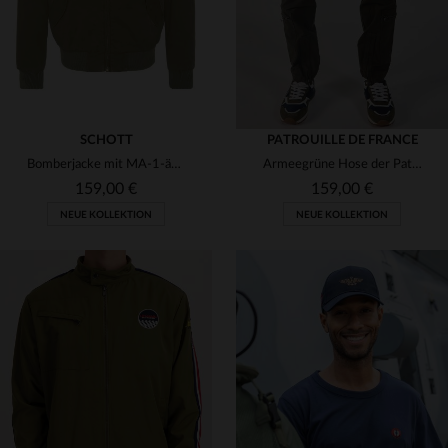
SCHOTT
PATROUILLE DE FRANCE
Bomberjacke mit MA-1-ähnlichem Abzeichen aus khakifarbener, gewaschener Baumwolle
Armeegrüne Hose der Patrouille de France
159,00 €
159,00 €
NEUE KOLLEKTION
NEUE KOLLEKTION
VERFÜGBARE GRÖSSEN
VERFÜGBARE GRÖSSEN
S
M
L
XL
2XL
30
31
32
34