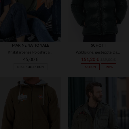
MARINE NATIONALE
SCHOTT
Khakifarbenes Poloshirt aus Baumwolle mit aufgestickter Herzkokarde
Waldgrüne, gesteppte Daunenjacke aus Nylon
45,00 €
151,20 €
189,00 €
NEUE KOLLEKTION
AKTION
−20 %
VERFÜGBARE GRÖSSEN
XS
S
M
L
XL
VERFÜGBARE GRÖSSEN
S
M
XL
2XL
3XL
2XL