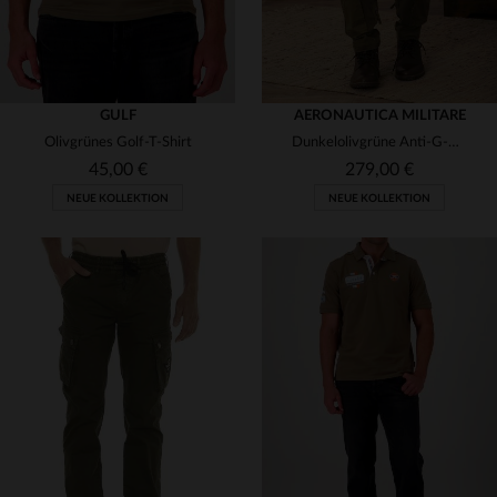
GULF
AERONAUTICA MILITARE
Olivgrünes Golf-T-Shirt
Dunkelolivgrüne Anti-G-Hose für Herren
45,00 €
279,00 €
NEUE KOLLEKTION
NEUE KOLLEKTION
VERFÜGBARE GRÖSSEN
VERFÜGBARE GRÖSSEN
S
M
L
2XL
50
52
54