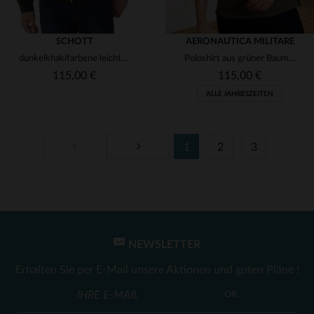
SCHOTT
AERONAUTICA MILITARE
dunkelkhakifarbene leichte Herrenjacke Schott
Poloshirt aus grüner Baumwolle
115,00 €
115,00 €
ALLE JAHRESZEITEN
1
2
3
VERFÜGBARE GRÖSSEN
VERFÜGBARE GRÖSSEN
S
M
L
3XL
M
2XL
NEWSLETTER
Erhalten Sie per E-Mail unsere Aktionen und guten Pläne !
OK