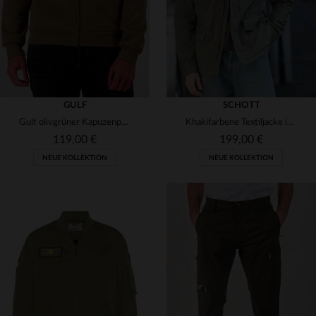
GULF
SCHOTT
Gulf olivgrüner Kapuzenpullover mit Reißverschluss
Khakifarbene Textiljacke im Militärstil
119,00 €
199,00 €
NEUE KOLLEKTION
NEUE KOLLEKTION
VERFÜGBARE GRÖSSEN
VERFÜGBARE GRÖSSEN
M
L
XL
2XL
S
M
L
XL