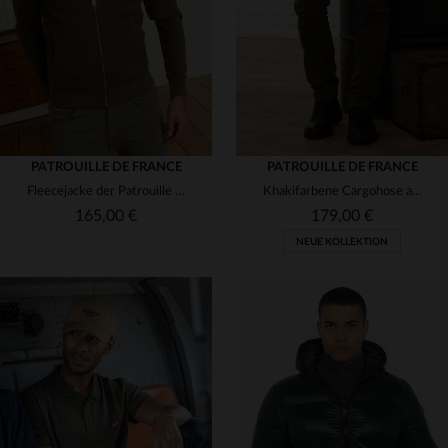
M
L
XL
2XL
3XL
58
PATROUILLE DE FRANCE
PATROUILLE DE FRANCE
Fleecejacke der Patrouille de France
Khakifarbene Cargohose aus Baumwolle mit Aufnähern
165,00 €
179,00 €
NEUE KOLLEKTION
VERFÜGBARE GRÖSSEN
VERFÜGBARE GRÖSSEN
S
L
XL
2XL
30
31
32
33
36