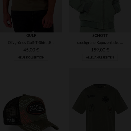
GULF
SCHOTT
Olivgrünes Gulf-T-Shirt „Eine Geschichte des Rennsports“
rauchgrüne Kapuzenjacke aus Canvas
45,00 €
159,00 €
NEUE KOLLEKTION
ALLE JAHRESZEITEN
VERFÜGBARE GRÖSSEN
VERFÜGBARE GRÖSSEN
M
L
XL
2XL
S
M
L
XL