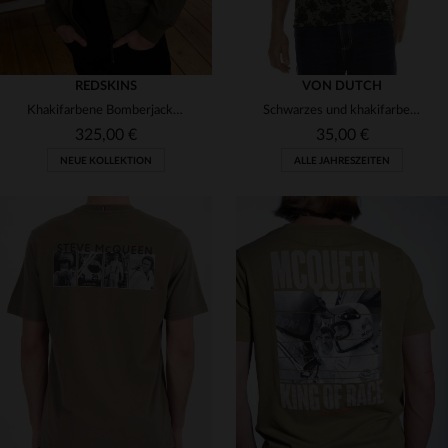
REDSKINS
VON DUTCH
Khakifarbene Bomberjacke aus Nylon von Patrouille de France
Schwarzes und khakifarbenes Baumwoll-T-Shirt mit Totenkopfmuster
325,00 €
35,00 €
NEUE KOLLEKTION
ALLE JAHRESZEITEN
VERFÜGBARE GRÖSSEN
VERFÜGBARE GRÖSSEN
XL
2XL
S
2XL