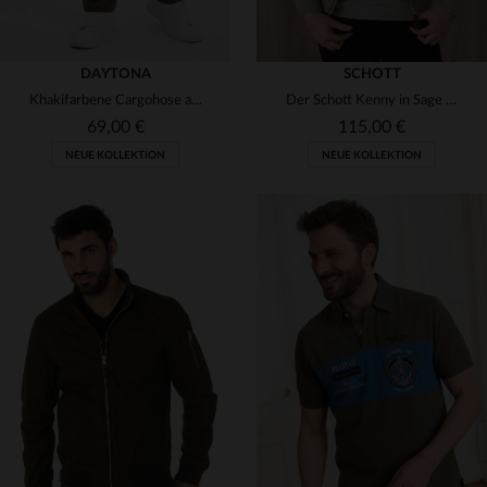
DAYTONA
SCHOTT
Khakifarbene Cargohose aus Baumwolle
Der Schott Kenny in Sage Khaki - ein legerer Bomber mit Army-Flair.
69,00 €
115,00 €
NEUE KOLLEKTION
NEUE KOLLEKTION
VERFÜGBARE GRÖSSEN
28
29
30
31
32
VERFÜGBARE GRÖSSEN
33
34
36
38
S
M
L
XL