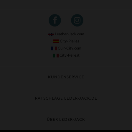
Leather-Jack.com
City-Piel.es
Cuir-City.com
City-Pelle.it
KUNDENSERVICE
Meine Sendung nachverfolgen
Umtausch & Widerruf
RATSCHLÄGE LEDER-JACK.DE
Häufige Fragen
Kostenlose Lieferung
Lederpflege
Kundenservice kontaktieren
Material-Guide
ÜBER LEDER-JACK
Größentabelle