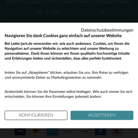
Erhalten Sie per E-Mail unsere Aktionen und guten Pläne !
T1
T2
OK
Datenschutzbestimmungen
Navigieren Sie dank Cookies ganz einfach auf unserer Website
Bei Leder-jack.de verwenden wir, wie auch anderswo, Cookies, um Ihnen die
Navigation auf unserer Website zu erleichtern und unsere Werbung zu
personalisieren. Dank ihnen können wir Ihnen qualitativ hochwertige Inhalte
KUNDENSERVICE
und Erfahrungen bieten und sicherstellen, dass alles perfekt funktioniert.
Would you like to be redirected to our English site?
Unsere Berater stehen Ihnen gerne zur Verfügung
Indem Sie auf „Akzeptieren“ klicken, erlauben Sie uns, Ihre Reise zu verfolgen
contact@leder-jack.de
per E-Mail
No
und anonymisierte Daten zu Marketingzwecken zu sammeln.
Yes
Andernfalls können Sie die Parameter selbst festlegen. Wie auch immer Sie sich
entscheiden, Sie können Ihre Einstellungen jederzeit ändern.
KONFIGURIEREN
AKZEPTIEREN
UNSERE VERTRAUENSWÜRDIGEN PARTNER