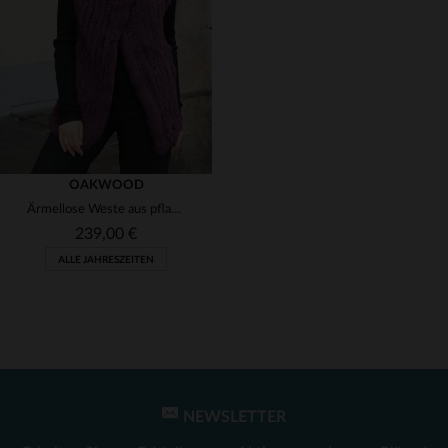
(1)
(1)
(1)
(1)
OAKWOOD
Ärmellose Weste aus pflaumenfarbenem Fell
(1)
239,00 €
ALLE JAHRESZEITEN
NEWSLETTER
VERFÜGBARE GRÖSSEN