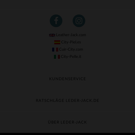
Leather-Jack.com
City-Piel.es
Cuir-City.com
City-Pelle.it
KUNDENSERVICE
Meine Sendung nachverfolgen
Umtausch & Widerruf
RATSCHLÄGE LEDER-JACK.DE
Häufige Fragen
Kostenlose Lieferung
Lederpflege
Kundenservice kontaktieren
Material-Guide
ÜBER LEDER-JACK
Größentabelle