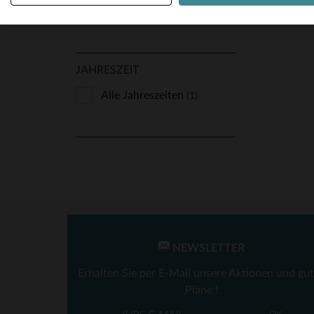
Glänzende Optik
(1)
JAHRESZEIT
Alle Jahreszeiten
(1)
NEWSLETTER
Erhalten Sie per E-Mail unsere Aktionen und gu
Pläne !