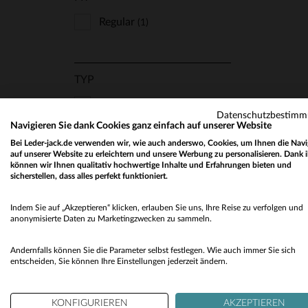
Regular
(1)
TYP
Blazer
VE
(1)
Datenschutzbestim
Navigieren Sie dank Cookies ganz einfach auf unserer Website
Bei Leder-jack.de verwenden wir, wie auch anderswo, Cookies, um Ihnen die Navi
auf unserer Website zu erleichtern und unsere Werbung zu personalisieren. Dank 
STYLE
können wir Ihnen qualitativ hochwertige Inhalte und Erfahrungen bieten und
sicherstellen, dass alles perfekt funktioniert.
Abends Und Chic
(1)
Indem Sie auf „Akzeptieren“ klicken, erlauben Sie uns, Ihre Reise zu verfolgen und
Farbig
(1)
anonymisierte Daten zu Marketingzwecken zu sammeln.
Trendig Und Angesagt
(1)
Andernfalls können Sie die Parameter selbst festlegen. Wie auch immer Sie sich
entscheiden, Sie können Ihre Einstellungen jederzeit ändern.
LEDER
KONFIGURIEREN
AKZEPTIEREN