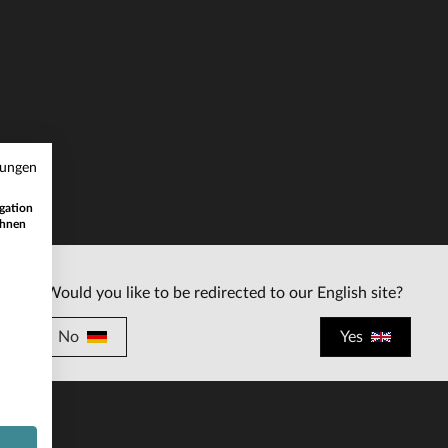
RFÜGBARE GRÖSSEN
mungen
S
gation
ihnen
Would you like to be redirected to our English site?
No
Yes