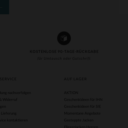
KOSTENLOSE 90-TAGE-RÜCKGABE
für Umtausch oder Gutschrift
SERVICE
AUF LAGER
ung nachverfolgen
AKTION
& Widerruf
Geschenkideen für IHN
agen
Geschenkideen für SIE
 Lieferung
Momentane Angebote
ice kontaktieren
Gesteppte Jacken
Fliegerjacken Herren