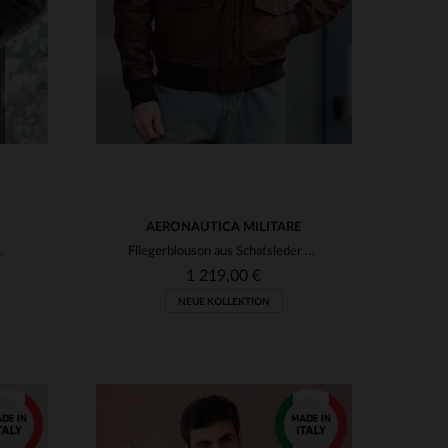
AERONAUTICA MILITARE
von Aeronautica Militare.
Fliegerblouson aus Schafsleder - Tabac, regular Fit, zeitlos.
1 219,00 €
NEUE KOLLEKTION