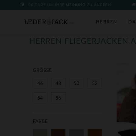
90 TAGE UM IHRE MEINUNG ZU ÄNDERN
HERREN
DA
HERREN FLIEGERJACKEN A
GRÖSSE
46
48
50
52
54
56
FARBE
Beige
Braun
Grau
Cognacfarben