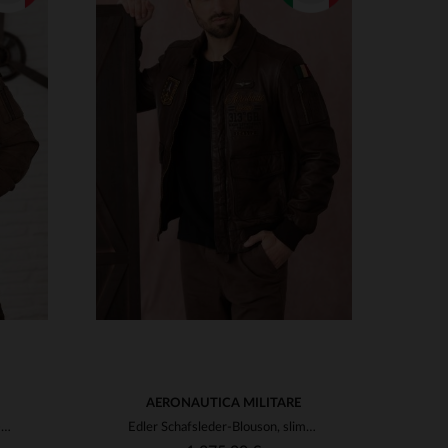
VERFÜGBARE GRÖSSEN
48
50
52
54
AERONAUTICA MILITARE
Braune Bomberjacke aus Used-Look-Leder
Edler Schafsleder-Blouson, slim-fit, in Testa di Moro - italienisch.