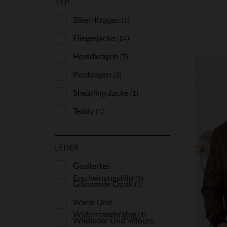
TYP
Biker-Kragen
(1)
Fliegerjacke
(14)
Hemdkragen
(7)
Pelzkragen
(3)
Shearling-Jacke
(1)
Teddy
(1)
LEDER
Gealtertes
VE
Erscheinungsbild
(5)
Glänzende Optik
(1)
Warm Und
Widerstandsfähig
(1)
Wildleder Und Velours-