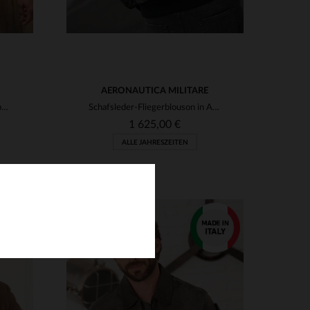
AERONAUTICA MILITARE
Lammleder-Blouson in Dunkelbraun: Fliegerstil mit Vintage-Charme.
Schafsleder-Fliegerblouson in Anthrazit mit veganem Fellkragen.
1 625,00 €
ALLE JAHRESZEITEN