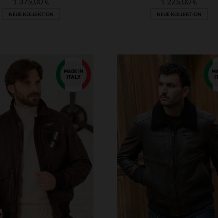
1 375,00 €
1 225,00 €
NEUE KOLLEKTION
NEUE KOLLEKTION
RFÜGBARE GRÖSSEN
VERFÜGBARE GRÖSSEN
46
48
50
54
52
54
56