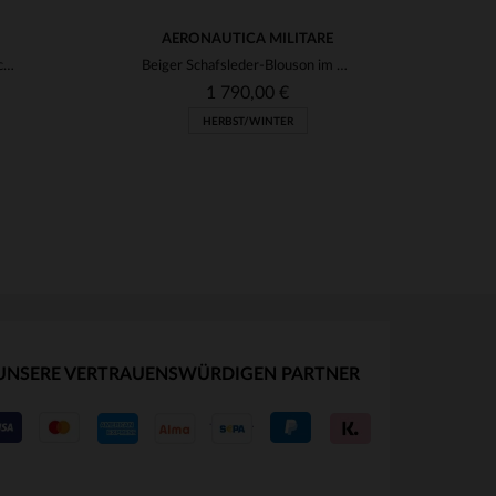
AERONAUTICA MILITARE
Schlanker Fliegerblouson aus Schafsleder mit 51.-Staffel-Patches.
Beiger Schafsleder-Blouson im Fliegerstil mit warmem Fellfutter.
1 790,00 €
HERBST/WINTER
UNSERE VERTRAUENSWÜRDIGEN PARTNER
VERFÜGBARE GRÖSSEN