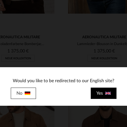
ERONAUTICA MILITARE
AERONAUTICA MILITARE
Schokoladenfarbene Bomberjacke aus Leder mit „Black Panthers“-Stickerei
1 375,00 €
1 375,00 €
NEUE KOLLEKTION
NEUE KOLLEKTION
Would you like to be redirected to our English site?
No
Yes