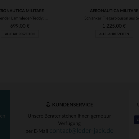
ERONAUTICA MILITARE
AERONAUTICA MILITARE
Glänzender Lammleder-Teddy: schwarz, zeitlos, für jede Jahreszeit.
699,00 €
1 225,00 €
ALLE JAHRESZEITEN
ALLE JAHRESZEITEN
KUNDENSERVICE
ten
Unsere Berater stehen Ihnen gerne zur
Verfügung
RFÜGBARE GRÖSSEN
VERFÜGBARE GRÖSSEN
contact@leder-jack.de
per E-Mail