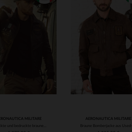
RFÜGBARE GRÖSSEN
VERFÜGBARE GRÖSSEN
48
52
54
56
46
50
52
56
ERONAUTICA MILITARE
AERONAUTICA MILITARE
Geflickte und bedruckte braune Leder-Pilotenjacke