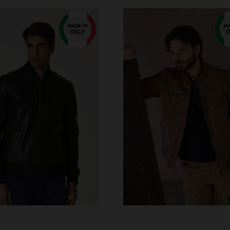
RFÜGBARE GRÖSSEN
VERFÜGBARE GRÖSSEN
52
54
52
56