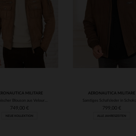
RFÜGBARE GRÖSSEN
VERFÜGBARE GRÖSSEN
50
54
56
48
50
56
ERONAUTICA MILITARE
AERONAUTICA MILITARE
Italienischer Blouson aus Veloursziegenleder in Tortora - regular Fit.
749,00 €
799,00 €
NEUE KOLLEKTION
ALLE JAHRESZEITEN