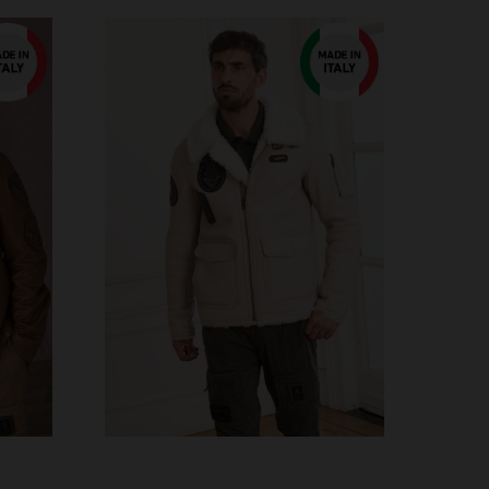
VERFÜGBARE GRÖSSEN
48
52