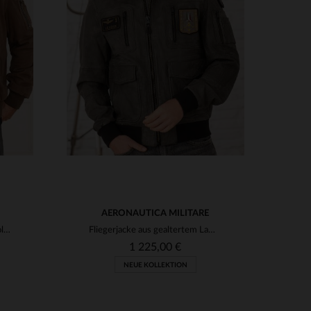
VERFÜGBARE GRÖSSEN
54
56
AERONAUTICA MILITARE
Samtiges Schafsleder in Schokolade - der zeitlose Fliegerblouson.
Fliegerjacke aus gealtertem Lammleder in Grau mit militärischem Touch.
1 225,00 €
NEUE KOLLEKTION