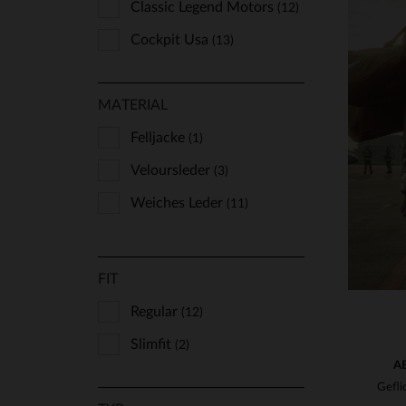
Classic Legend Motors
(12)
Cockpit Usa
(13)
Daytona
(16)
MATERIAL
Marine Nationale
(1)
Redskins
Felljacke
VE
(1)
(46)
Schott
Veloursleder
(22)
(3)
Serge Pariente
Weiches Leder
(1)
(11)
The Jack Leathers
(2)
Top Gun
(1)
FIT
Us Wings
(4)
Regular
(12)
Slimfit
(2)
A