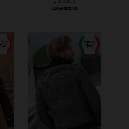
1 375,00 €
ALLE JAHRESZEITEN
VERFÜGBARE GRÖSSEN
48
52
54