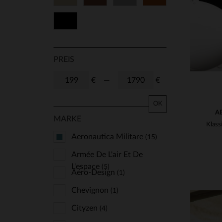
Schwarz
PREIS
€
—
€
OK
A
MARKE
Aeronautica Militare
(15)
Armée De L'air Et De
L'espace
(5)
Aéro-Design
(1)
Chevignon
(1)
Cityzen
(4)