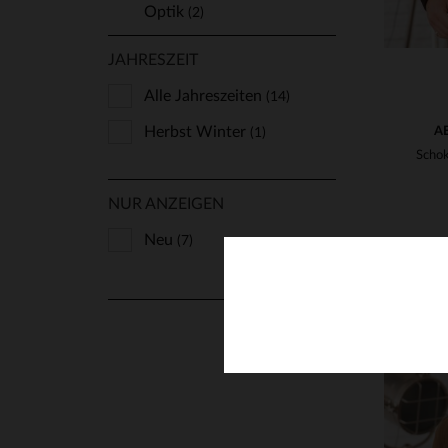
Optik
(2)
JAHRESZEIT
Alle Jahreszeiten
(14)
Herbst Winter
A
(1)
NUR ANZEIGEN
Neu
(7)