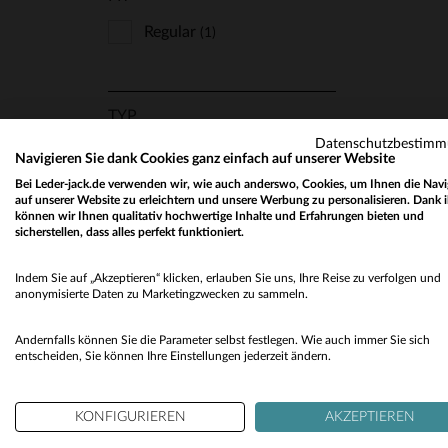
Regular
(1)
TYP
Datenschutzbestim
Mäntel
VE
(1)
Navigieren Sie dank Cookies ganz einfach auf unserer Website
Bei Leder-jack.de verwenden wir, wie auch anderswo, Cookies, um Ihnen die Navi
auf unserer Website zu erleichtern und unsere Werbung zu personalisieren. Dank 
können wir Ihnen qualitativ hochwertige Inhalte und Erfahrungen bieten und
sicherstellen, dass alles perfekt funktioniert.
STYLE
Abends Und Chic
(1)
Indem Sie auf „Akzeptieren“ klicken, erlauben Sie uns, Ihre Reise zu verfolgen und
anonymisierte Daten zu Marketingzwecken zu sammeln.
Klassisch Und Zeitlos
(1)
Andernfalls können Sie die Parameter selbst festlegen. Wie auch immer Sie sich
entscheiden, Sie können Ihre Einstellungen jederzeit ändern.
LEDER
Warm Und
KONFIGURIEREN
AKZEPTIEREN
Widerstandsfähig
(1)