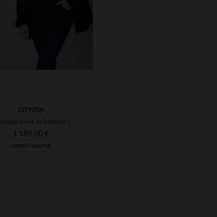
CITYZEN
Lammnappa-Jacke in Schwarz: lang, warm und mit geradem Schnitt.
1 189,00 €
HERBST/WINTER