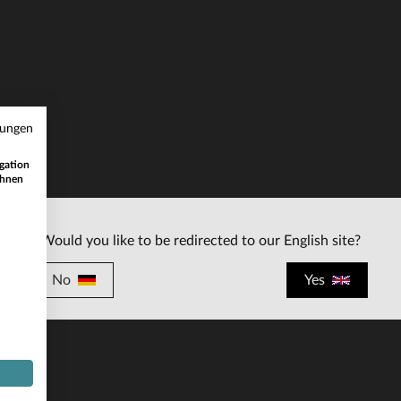
mungen
RFÜGBARE GRÖSSEN
gation
42
44
50
ihnen
Would you like to be redirected to our English site?
No
Yes