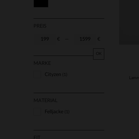
Schwarz
T3
PREIS
€
—
€
OK
MARKE
Cityzen
(1)
MATERIAL
Felljacke
(1)
FIT