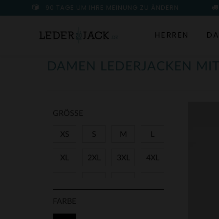
90 TAGE UM IHRE MEINUNG ZU ÄNDERN
HERREN
DA
DAMEN LEDERJACKEN MIT
GRÖSSE
XS
S
M
L
XL
2XL
3XL
4XL
38
40
42
44
FARBE
46
48
50
T2