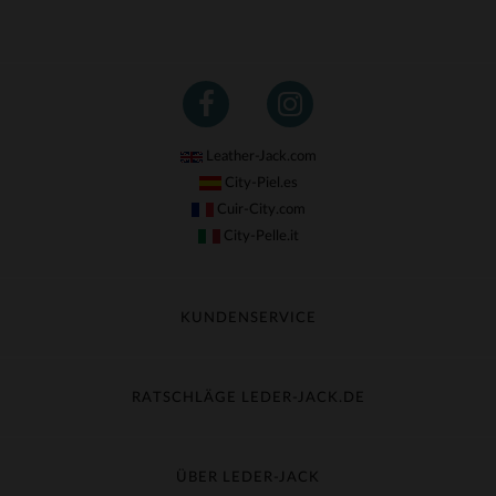
Leather-Jack.com
City-Piel.es
Cuir-City.com
City-Pelle.it
KUNDENSERVICE
Meine Sendung nachverfolgen
Umtausch & Widerruf
RATSCHLÄGE LEDER-JACK.DE
Häufige Fragen
Kostenlose Lieferung
Lederpflege
Kundenservice kontaktieren
Material-Guide
ÜBER LEDER-JACK