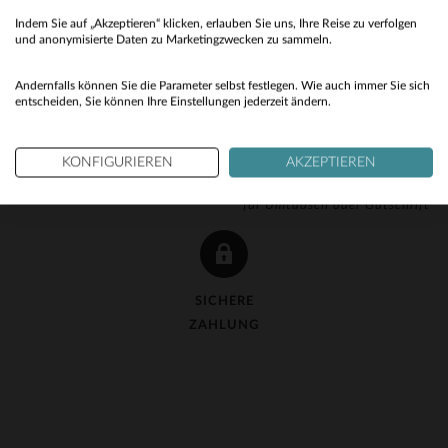
Indem Sie auf „Akzeptieren“ klicken, erlauben Sie uns, Ihre Reise zu verfolgen
No
und anonymisierte Daten zu Marketingzwecken zu sammeln.
Yes
Andernfalls können Sie die Parameter selbst festlegen. Wie auch immer Sie sich
entscheiden, Sie können Ihre Einstellungen jederzeit ändern.
KOSTENLOSE LIEFERUNG
KOSTENLOSE 90-TAGE-
KONFIGURIEREN
AKZEPTIEREN
ab 150 €
RÜCKGABE
für Umtausch oder Gutschrift
SICHERE
ZAHLUNG