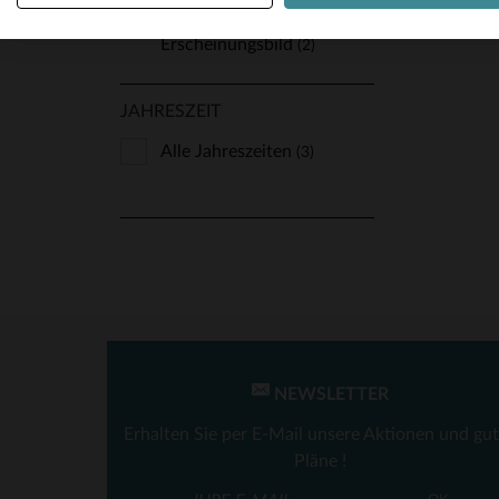
Gealtertes
Erscheinungsbild
(2)
JAHRESZEIT
Alle Jahreszeiten
(3)
NEWSLETTER
Erhalten Sie per E-Mail unsere Aktionen und gu
Pläne !