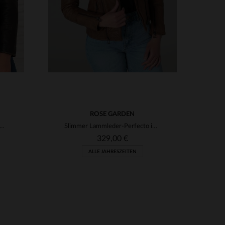
ROSE GARDEN
od-Clips: Perfecto aus gealtertem Schafleder in Braun.
Slimmer Lammleder-Perfecto in Rostbraun - rockig und feminin.
329,00 €
ALLE JAHRESZEITEN