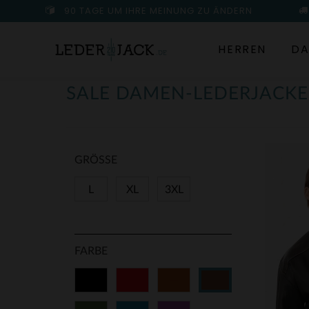
90 TAGE UM IHRE MEINUNG ZU ÄNDERN
HERREN
DA
SALE DAMEN-LEDERJACKE
GRÖSSE
L
XL
3XL
FARBE
Schwarz
Rot
Cognacfarben
Braun