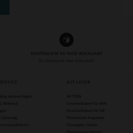
KOSTENLOSE 90-TAGE-RÜCKGABE
für Umtausch oder Gutschrift
SERVICE
AUF LAGER
ung nachverfolgen
AKTION
& Widerruf
Geschenkideen für IHN
agen
Geschenkideen für SIE
 Lieferung
Momentane Angebote
ice kontaktieren
Gesteppte Jacken
Fliegerjacken Herren