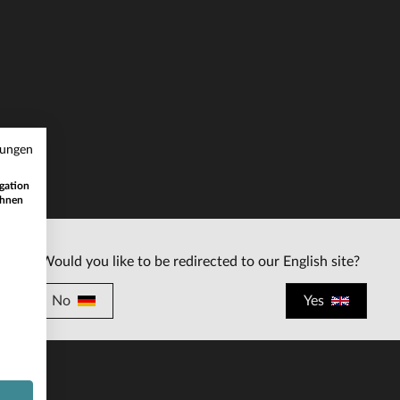
RFÜGBARE GRÖSSEN
VERFÜGBARE GRÖSSEN
mungen
L
XL
3XL
gation
ihnen
Would you like to be redirected to our English site?
No
Yes