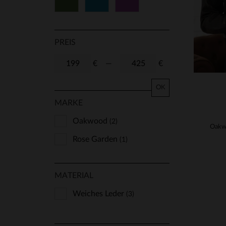
Grün
Blau
Lila
PREIS
€
—
€
OK
MARKE
Oakwood
(2)
Rose Garden
(1)
MATERIAL
Weiches Leder
(3)