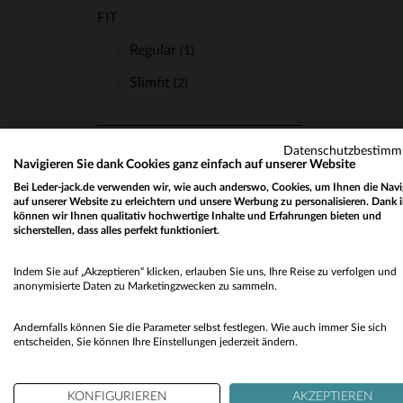
FIT
Regular
(1)
Slimfit
(2)
VE
TYP
Datenschutzbestim
Navigieren Sie dank Cookies ganz einfach auf unserer Website
Biker-Kragen
(1)
Bei Leder-jack.de verwenden wir, wie auch anderswo, Cookies, um Ihnen die Navi
auf unserer Website zu erleichtern und unsere Werbung zu personalisieren. Dank 
Perfecto
(2)
können wir Ihnen qualitativ hochwertige Inhalte und Erfahrungen bieten und
sicherstellen, dass alles perfekt funktioniert.
Indem Sie auf „Akzeptieren“ klicken, erlauben Sie uns, Ihre Reise zu verfolgen und
STYLE
anonymisierte Daten zu Marketingzwecken zu sammeln.
Rockig
(3)
Andernfalls können Sie die Parameter selbst festlegen. Wie auch immer Sie sich
entscheiden, Sie können Ihre Einstellungen jederzeit ändern.
LEDER
KONFIGURIEREN
AKZEPTIEREN