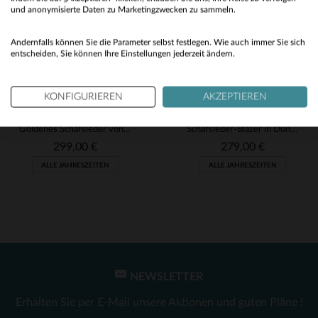
No
und anonymisierte Daten zu Marketingzwecken zu sammeln.
Yes
Andernfalls können Sie die Parameter selbst festlegen. Wie auch immer Sie sich
entscheiden, Sie können Ihre Einstellungen jederzeit ändern.
KONFIGURIEREN
AKZEPTIEREN
OAKWOOD
OAKWOOD
Goldenes Schafsleder von Oakwood - fein, glänzend und zeitlos elegant.
Schafsleder-Blazer in Dunkelrot von Oakwood - glänzend und zeitlos.
299,00 €
279,00 €
ALLE JAHRESZEITEN
ALLE JAHRESZEITEN
NEWSLETTER
VERFÜGBARE GRÖSSEN
VERFÜGBARE GRÖSSEN
Erhalten Sie per E-Mail unsere Aktionen und guten Pläne !
XS
XL
S