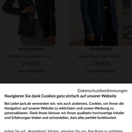
S
M
L
2XL
S
L
XL
ROSE GARDEN
OAKWOOD
Weiches Lammleder in Schwarz - dieser Blazer vereint Stil und Komfort.
Dunkelblauer Lammleder-Blazer von Oakwood - schlicht und elegant.
299,00 €
279,00 €
ALLE JAHRESZEITEN
ALLE JAHRESZEITEN
Datenschutzbestimmungen
Navigieren Sie dank Cookies ganz einfach auf unserer Website
Bei Leder-jack.de verwenden wir, wie auch anderswo, Cookies, um Ihnen die
Navigation auf unserer Website zu erleichtern und unsere Werbung zu
personalisieren. Dank ihnen können wir Ihnen qualitativ hochwertige Inhalte
und Erfahrungen bieten und sicherstellen, dass alles perfekt funktioniert.
VERFÜGBARE GRÖSSEN
VERFÜGBARE GRÖSSEN
Would you like to be redirected to our English site?
L
XL
S
Indem Sie auf „Akzeptieren“ klicken, erlauben Sie uns, Ihre Reise zu verfolgen