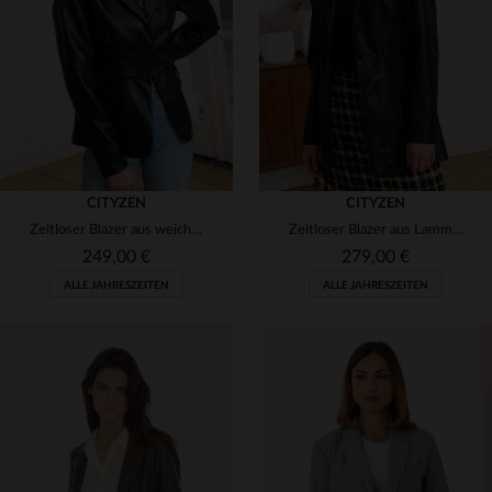
(2)
(5)
(8)
(1)
(5)
(1)
(8)
CITYZEN
CITYZEN
(2)
Zeitloser Blazer aus weichem Lammleder - elegant und vielseitig.
Zeitloser Blazer aus Lammleder - elegant, vielseitig und raffiniert.
(2)
249,00 €
279,00 €
ALLE JAHRESZEITEN
ALLE JAHRESZEITEN
(2)
(3)
(2)
(3)
(8)
(1)
(3)
VERFÜGBARE GRÖSSEN
VERFÜGBARE GRÖSSEN