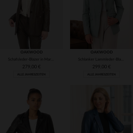
L
XL
2XL
S
L
XL
OAKWOOD
OAKWOOD
Schafsleder-Blazer in Marron mit Knopfleiste und slimfit-Passform.
Schlanker Lammleder-Blazer in Mandelton - ideal für elegante Abende.
279,00 €
299,00 €
ALLE JAHRESZEITEN
ALLE JAHRESZEITEN
VERFÜGBARE GRÖSSEN
VERFÜGBARE GRÖSSEN