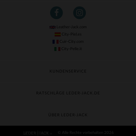
Leather-Jack.com
City-Piel.es
Cuir-City.com
City-Pelle.it
KUNDENSERVICE
Meine Sendung nachverfolgen
Umtausch & Widerruf
RATSCHLÄGE LEDER-JACK.DE
Häufige Fragen
Kostenlose Lieferung
Lederpflege
Kundenservice kontaktieren
Material-Guide
ÜBER LEDER-JACK
Größentabelle
Entdecken Sie Leder-Jack
© Alle Rechte vorbehalten 2026