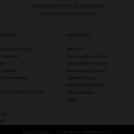
KOSTENLOSE 90-TAGE-RÜCKGABE
für Umtausch oder Gutschrift
SERVICE
AUF LAGER
ung nachverfolgen
AKTION
& Widerruf
Geschenkideen für IHN
agen
Geschenkideen für SIE
 Lieferung
Momentane Angebote
ice kontaktieren
Gesteppte Jacken
Fliegerjacken Herren
ÄGE LEDER-JACK.DE
Neue Kollektion
Outlet
e
uide
lle
© Alle Rechte vorbehalten 2026