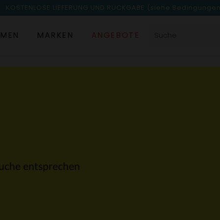
KOSTENLOSE LIEFERUNG UND RÜCKGABE
(siehe Bedingunge
MEN
MARKEN
ANGEBOTE
 Suche entsprechen