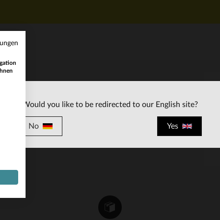
mungen
gation
ihnen
KUNDENSERVICE
Would you like to be redirected to our English site?
ten
Unsere Berater stehen Ihnen gerne zur
Verfügung
No
Yes
contact@leder-jack.de
per E-Mail