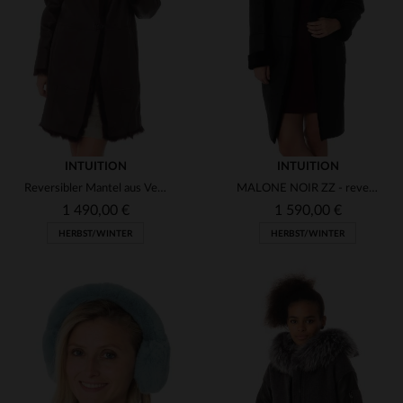
(7)
(1)
(1)
(2)
(1)
(5)
(5)
(3)
(1)
(3)
(1)
INTUITION
INTUITION
(1)
Reversibler Mantel aus Veloursleder in Pflaume - zwei Stile in einem.
MALONE NOIR ZZ - reversibler Lammfellmantel für zeitlose Eleganz.
(4)
(7)
(1)
(3)
1 490,00 €
1 590,00 €
(1)
HERBST/WINTER
HERBST/WINTER
(4)
(3)
(3)
(2)
(1)
(3)
(7)
(5)
(18)
VERFÜGBARE GRÖSSEN
VERFÜGBARE GRÖSSEN
(1)