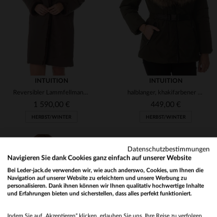
TU
34
36
INTUITION
INTUITION
Reversibler Lammfellmantel in Marron - zwei Looks in einem.
halblanger, khakifarbener Mantel Intuition
1 590,00 €
449,00 €
HERBST/WINTER
HERBST/WINTER
Datenschutzbestimmungen
Navigieren Sie dank Cookies ganz einfach auf unserer Website
Bei Leder-jack.de verwenden wir, wie auch anderswo, Cookies, um Ihnen die
Navigation auf unserer Website zu erleichtern und unsere Werbung zu
personalisieren. Dank ihnen können wir Ihnen qualitativ hochwertige Inhalte
und Erfahrungen bieten und sicherstellen, dass alles perfekt funktioniert.
VERFÜGBARE GRÖSSEN
VERFÜGBARE GRÖSSEN
Would you like to be redirected to our English site?
40
44
38
Indem Sie auf „Akzeptieren“ klicken, erlauben Sie uns, Ihre Reise zu verfolgen