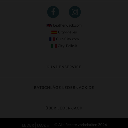
Leather-Jack.com
City-Piel.es
Cuir-City.com
City-Pelle.it
KUNDENSERVICE
Meine Sendung nachverfolgen
Umtausch & Widerruf
RATSCHLÄGE LEDER-JACK.DE
Häufige Fragen
Kostenlose Lieferung
Lederpflege
Kundenservice kontaktieren
Material-Guide
ÜBER LEDER-JACK
Größentabelle
Entdecken Sie Leder-Jack
© Alle Rechte vorbehalten 2026