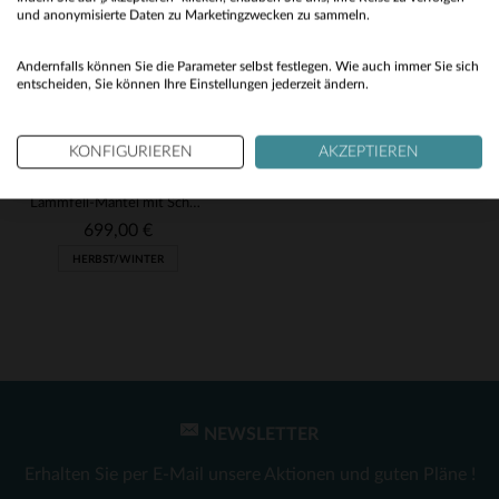
No
und anonymisierte Daten zu Marketingzwecken zu sammeln.
Yes
Andernfalls können Sie die Parameter selbst festlegen. Wie auch immer Sie sich
entscheiden, Sie können Ihre Einstellungen jederzeit ändern.
KONFIGURIEREN
AKZEPTIEREN
INTUITION
Lammfell-Mantel mit Schurwolle: weich, warm und zeitlos elegant.
699,00 €
HERBST/WINTER
NEWSLETTER
VERFÜGBARE GRÖSSEN
Erhalten Sie per E-Mail unsere Aktionen und guten Pläne !
38