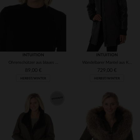
40
42
44
42
44
(3)
INTUITION
INTUITION
Ohrenschützer aus blaues Kaninchenfell
Wandelbarer Mantel aus Kaschmir, Wolle und Leder für kalte Tage.
89,00 €
729,00 €
HERBST/WINTER
HERBST/WINTER
VERFÜGBARE GRÖSSEN
VERFÜGBARE GRÖSSEN