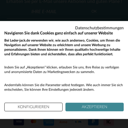
Erhalten Sie per E-Mail unsere Aktionen und guten Pläne !
40
42
44
48
OK
Datenschutzbestimmungen
Navigieren Sie dank Cookies ganz einfach auf unserer Website
Bei Leder-jack.de verwenden wir, wie auch anderswo, Cookies, um Ihnen die
Navigation auf unserer Website zu erleichtern und unsere Werbung zu
personalisieren. Dank ihnen können wir Ihnen qualitativ hochwertige Inhalte
KUNDENSERVICE
und Erfahrungen bieten und sicherstellen, dass alles perfekt funktioniert.
Would you like to be redirected to our English site?
Unsere Berater stehen Ihnen gerne zur Verfügung
Indem Sie auf „Akzeptieren“ klicken, erlauben Sie uns, Ihre Reise zu verfolgen
contact@leder-jack.de
per E-Mail
No
und anonymisierte Daten zu Marketingzwecken zu sammeln.
Yes
Andernfalls können Sie die Parameter selbst festlegen. Wie auch immer Sie sich
entscheiden, Sie können Ihre Einstellungen jederzeit ändern.
KONFIGURIEREN
AKZEPTIEREN
UNSERE VERTRAUENSWÜRDIGEN PARTNER