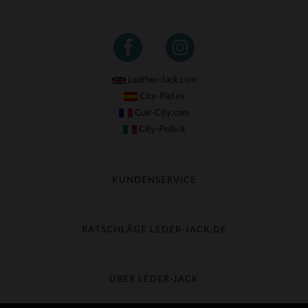
Leather-Jack.com
City-Piel.es
Cuir-City.com
City-Pelle.it
KUNDENSERVICE
Meine Sendung nachverfolgen
Umtausch & Widerruf
RATSCHLÄGE LEDER-JACK.DE
Häufige Fragen
Kostenlose Lieferung
Lederpflege
Kundenservice kontaktieren
Material-Guide
ÜBER LEDER-JACK
Größentabelle