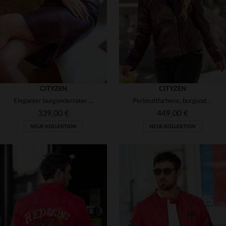
S
M
L
XL
2XL
48
50
CITYZEN
CITYZEN
Eleganter burgunderroter Lederrock
Perlmuttfarbene, burgunderrote Bikerjacke aus Leder mit Doppelreißverschluss
339,00 €
449,00 €
NEUE KOLLEKTION
NEUE KOLLEKTION
VERFÜGBARE GRÖSSEN
VERFÜGBARE GRÖSSEN
38
40
42
44
46
40
42
44
46
48