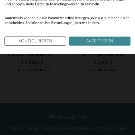
No
und anonymisierte Daten zu Marketingzwecken zu sammeln.
Yes
Andernfalls können Sie die Parameter selbst festlegen. Wie auch immer Sie sich
entscheiden, Sie können Ihre Einstellungen jederzeit ändern.
KONFIGURIEREN
AKZEPTIEREN
SCHOTT
REDSKINS
530 WINE von Schott: Weinroter Café-Racer aus waxierter Rindlederhaut.
Rote Lederjacke mit Bikerkragen
1 650,00 €
325,00 €
NEUE KOLLEKTION
NEUE KOLLEKTION
NEWSLETTER
VERFÜGBARE GRÖSSEN
VERFÜGBARE GRÖSSEN
Erhalten Sie per E-Mail unsere Aktionen und guten Pläne !
M
L
XL
L