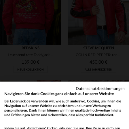
48
50
REDSKINS
STEVE MCQUEEN
Leuchtend rote Teddyjacke mit besticktem Hemdkragen und japanischer Inspiration
COLIN RED PEPPER: rotes Schafleder, Motard-Kragen, lässig-sportlich.
139,00 €
450,00 €
NEUE KOLLEKTION
ALLE JAHRESZEITEN
Datenschutzbestimmungen
Navigieren Sie dank Cookies ganz einfach auf unserer Website
Bei Leder-jack.de verwenden wir, wie auch anderswo, Cookies, um Ihnen die
Navigation auf unserer Website zu erleichtern und unsere Werbung zu
personalisieren. Dank ihnen können wir Ihnen qualitativ hochwertige Inhalte
und Erfahrungen bieten und sicherstellen, dass alles perfekt funktioniert.
VERFÜGBARE GRÖSSEN
VERFÜGBARE GRÖSSEN
Would you like to be redirected to our English site?
S
M
L
XL
M
L
XL
2XL
Indem Sie auf „Akzeptieren“ klicken, erlauben Sie uns, Ihre Reise zu verfolgen