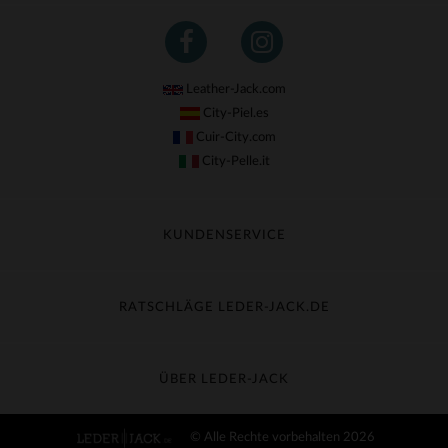
Leather-Jack.com
City-Piel.es
Cuir-City.com
City-Pelle.it
KUNDENSERVICE
Meine Sendung nachverfolgen
Umtausch & Widerruf
RATSCHLÄGE LEDER-JACK.DE
Häufige Fragen
Kostenlose Lieferung
Lederpflege
Kundenservice kontaktieren
Material-Guide
ÜBER LEDER-JACK
Größentabelle
Entdecken Sie Leder-Jack
© Alle Rechte vorbehalten 2026