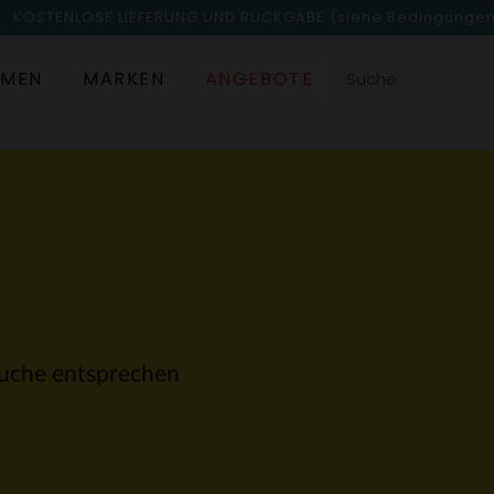
KOSTENLOSE LIEFERUNG UND RÜCKGABE
(siehe Bedingunge
MEN
MARKEN
ANGEBOTE
 Suche entsprechen