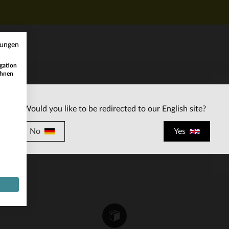
mungen
gation
ihnen
KUNDENSERVICE
Would you like to be redirected to our English site?
ten
Unsere Berater stehen Ihnen gerne zur
Verfügung
No
Yes
contact@leder-jack.de
per E-Mail