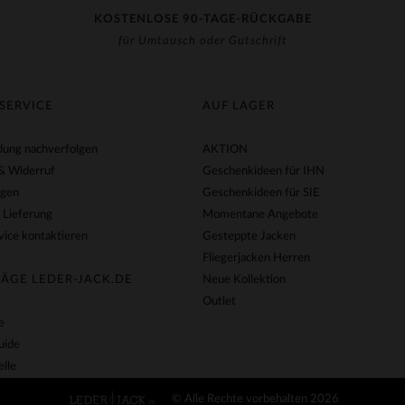
KOSTENLOSE 90-TAGE-RÜCKGABE
für Umtausch oder Gutschrift
SERVICE
AUF LAGER
ung nachverfolgen
AKTION
& Widerruf
Geschenkideen für IHN
agen
Geschenkideen für SIE
 Lieferung
Momentane Angebote
ice kontaktieren
Gesteppte Jacken
Fliegerjacken Herren
ÄGE LEDER-JACK.DE
Neue Kollektion
Outlet
e
uide
lle
© Alle Rechte vorbehalten 2026