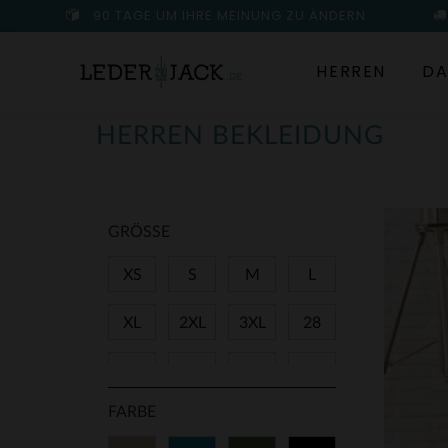
90 TAGE UM IHRE MEINUNG ZU ÄNDERN
HERREN
DA
HERREN BEKLEIDUNG
GRÖSSE
XS
S
M
L
XL
2XL
3XL
28
29
30
31
32
FARBE
33
34
36
38