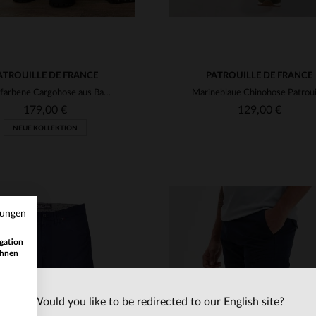
ATROUILLE DE FRANCE
PATROUILLE DE FRANCE
Khakifarbene Cargohose aus Baumwolle mit Aufnähern
179,00 €
129,00 €
NEUE KOLLEKTION
mungen
gation
ihnen
Would you like to be redirected to our English site?