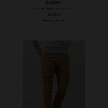
DAYTONA
eblaue Bermuda-Shorts aus Baumwolle mit Flicken
Schwarze Cargohose aus Baumwolle
69,00 €
NEUE KOLLEKTION
VERFÜGBARE GRÖSSEN
28
29
30
31
32
33
34
36