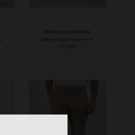
PATROUILLE DE FRANCE
Marineblaue Chinohose Patrouille de France
sandfarbene Chino-Hose der Patrouille de France
129,00 €