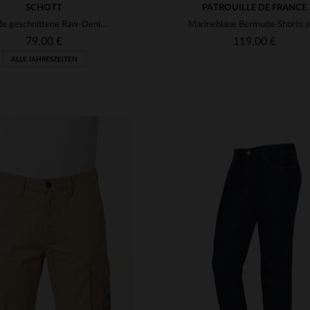
SCHOTT
PATROUILLE DE FRANCE
Gerade geschnittene Raw-Denim-Jeans
Marin
79,00 €
119,00 €
ALLE JAHRESZEITEN
RFÜGBARE GRÖSSEN
VERFÜGBARE GRÖSSEN
31
33
34
36
31
32
33