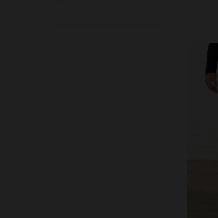
VE
28