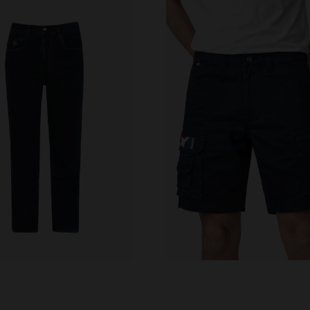
VERFÜGBARE GRÖSSEN
28
29
30
31
32
RFÜGBARE GRÖSSEN
31
32
33
34
38
34
36