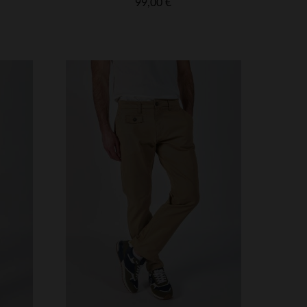
99,00 €
VERFÜGBARE GRÖSSEN
33
28
29
30
31
32
33
34
36
38