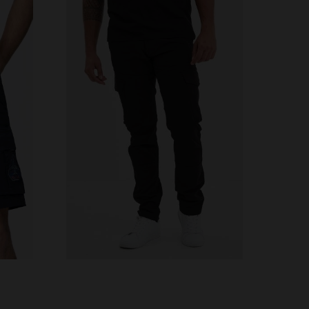
33
VERFÜGBARE GRÖSSEN
30
31
32
33
34