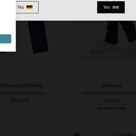
No
Yes
RFÜGBARE GRÖSSEN
VERFÜGBARE GRÖSSEN
31
32
33
36
30
31
32
33
36
ATROUILLE DE FRANCE
DAYTONA
Marineblaue Patrouille de France-Hose mit Taschen
149,00 €
69,00 €
NEUE KOLLEKTION