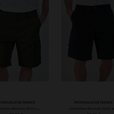
RFÜGBARE GRÖSSEN
29
30
31
32
33
VERFÜGBARE GRÖSSEN
34
36
38
30
31
32
33
34
ATROUILLE DE FRANCE
PATROUILLE DE FRANCE
Khakifarbene Bermuda-Shorts aus Baumwolle