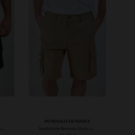
VERFÜGBARE GRÖSSEN
29
30
31
32
33
34
36
36
38
PATROUILLE DE FRANCE
marineblaue Bermuda-Shorts aus Baumwolle
Sandfarbene Bermuda-Shorts aus Baumwolle