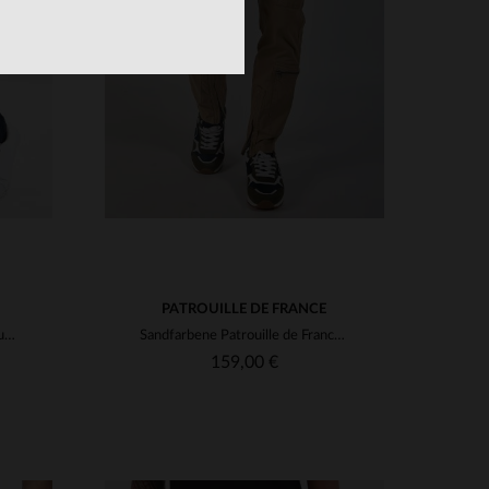
VERFÜGBARE GRÖSSEN
38
30
31
32
33
34
36
PATROUILLE DE FRANCE
Marineblaue Cargohose aus Baumwolle
Sandfarbene Patrouille de France-Hose im Fliegerstil
159,00 €