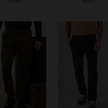
99,00 €
99,00 €
RFÜGBARE GRÖSSEN
VERFÜGBARE GRÖSSEN
29
30
31
32
33
28
29
30
31
32
34
36
38
34
36
38