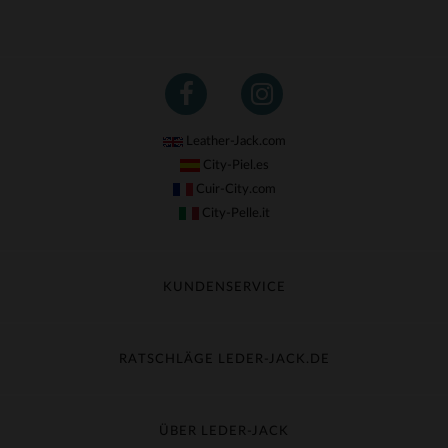
Leather-Jack.com
City-Piel.es
Cuir-City.com
City-Pelle.it
KUNDENSERVICE
Meine Sendung nachverfolgen
Umtausch & Widerruf
RATSCHLÄGE LEDER-JACK.DE
Häufige Fragen
Kostenlose Lieferung
Lederpflege
Kundenservice kontaktieren
Material-Guide
ÜBER LEDER-JACK