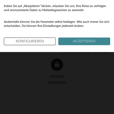
Indem Sie auf „Akzeptieren“ klicken, erlauben Sie uns, Ihre Reise zu verfolgen
No
und anonymisierte Daten zu Marketingzwecken zu sammeln.
Yes
Andernfalls können Sie die Parameter selbst festlegen. Wie auch immer Sie sich
entscheiden, Sie können Ihre Einstellungen jederzeit ändern.
KOSTENLOSE LIEFERUNG
KOSTENLOSE 90-TAGE-
KONFIGURIEREN
AKZEPTIEREN
ab 150 €
RÜCKGABE
für Umtausch oder Gutschrift
SICHERE
ZAHLUNG