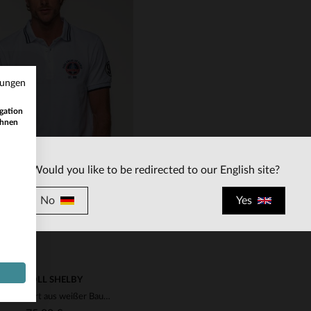
mungen
RFÜGBARE GRÖSSEN
VERFÜGBARE GRÖSSEN
gation
ihnen
S
M
L
XL
S
M
L
XL
2
Would you like to be redirected to our English site?
No
Yes
CARROLL SHELBY
Shelby Poloshirt aus weißer Baumwolle