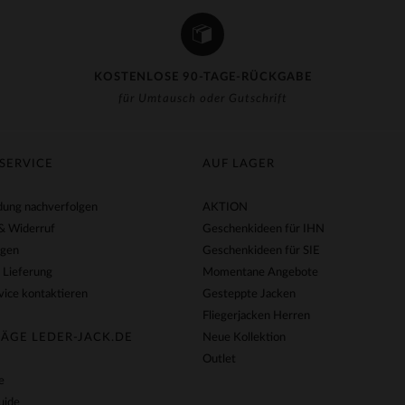
KOSTENLOSE 90-TAGE-RÜCKGABE
für Umtausch oder Gutschrift
SERVICE
AUF LAGER
ung nachverfolgen
AKTION
& Widerruf
Geschenkideen für IHN
agen
Geschenkideen für SIE
 Lieferung
Momentane Angebote
ice kontaktieren
Gesteppte Jacken
Fliegerjacken Herren
ÄGE LEDER-JACK.DE
Neue Kollektion
Outlet
e
uide