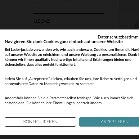
Hero Seven
(11)
LIZENZ
Iron & Resin
(4)
Kaporal
Carroll Shelby
(3)
(4)
Datenschutzbestim
Navigieren Sie dank Cookies ganz einfach auf unserer Website
Marine Nationale
(8)
VE
Bei Leder-jack.de verwenden wir, wie auch anderswo, Cookies, um Ihnen die Navi
Mcs
auf unserer Website zu erleichtern und unsere Werbung zu personalisieren. Dank 
(19)
MATERIAL
können wir Ihnen qualitativ hochwertige Inhalte und Erfahrungen bieten und
sicherstellen, dass alles perfekt funktioniert.
Paddock's
(5)
Textil
(4)
Paris Saint Germain
(4)
Indem Sie auf „Akzeptieren“ klicken, erlauben Sie uns, Ihre Reise zu verfolgen und
anonymisierte Daten zu Marketingzwecken zu sammeln.
Petrol Industries
(14)
JAHRESZEIT
Andernfalls können Sie die Parameter selbst festlegen. Wie auch immer Sie sich
Redskins
(65)
entscheiden, Sie können Ihre Einstellungen jederzeit ändern.
Alle Jahreszeiten
(4)
Schott
(39)
Seven Tees
KONFIGURIEREN
(1)
AKZEPTIEREN
Top Gun
(2)