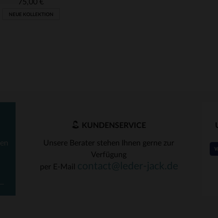
75,00 €
NEUE KOLLEKTION
KUNDENSERVICE
ten
Unsere Berater stehen Ihnen gerne zur
Verfügung
RFÜGBARE GRÖSSEN
contact@leder-jack.de
per E-Mail
S
M
L
XL