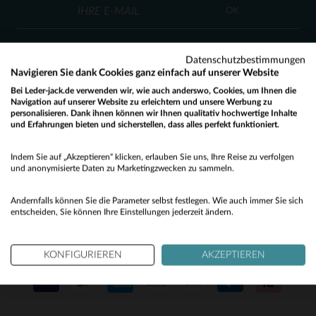
TU
TU
OK
Datenschutzbestimmungen
Navigieren Sie dank Cookies ganz einfach auf unserer Website
Bei Leder-jack.de verwenden wir, wie auch anderswo, Cookies, um Ihnen die
Navigation auf unserer Website zu erleichtern und unsere Werbung zu
KUNDENSERVICE
personalisieren. Dank ihnen können wir Ihnen qualitativ hochwertige Inhalte
und Erfahrungen bieten und sicherstellen, dass alles perfekt funktioniert.
Would you like to be redirected to our English site?
Unsere Berater stehen Ihnen gerne zur Verfügung
contact@leder-jack.de
per E-Mail
Indem Sie auf „Akzeptieren“ klicken, erlauben Sie uns, Ihre Reise zu verfolgen
No
und anonymisierte Daten zu Marketingzwecken zu sammeln.
Yes
Andernfalls können Sie die Parameter selbst festlegen. Wie auch immer Sie sich
entscheiden, Sie können Ihre Einstellungen jederzeit ändern.
UNSERE VERTRAUENSWÜRDIGEN PARTNER
KONFIGURIEREN
AKZEPTIEREN