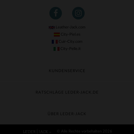
Leather-Jack.com
City-Piel.es
Cuir-City.com
City-Pelle.it
KUNDENSERVICE
Meine Sendung nachverfolgen
Umtausch & Widerruf
RATSCHLÄGE LEDER-JACK.DE
Häufige Fragen
Kostenlose Lieferung
Lederpflege
Kundenservice kontaktieren
Material-Guide
ÜBER LEDER-JACK
Größentabelle
Entdecken Sie Leder-Jack
© Alle Rechte vorbehalten 2026