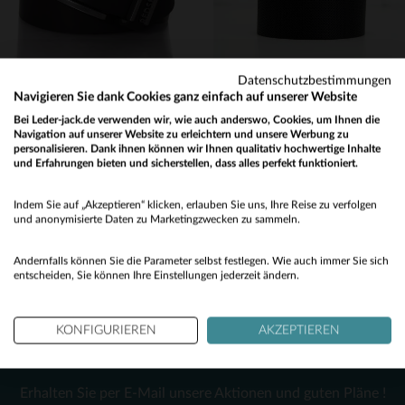
90
95
100
90
95
100
Datenschutzbestimmungen
Navigieren Sie dank Cookies ganz einfach auf unserer Website
Bei Leder-jack.de verwenden wir, wie auch anderswo, Cookies, um Ihnen die
Navigation auf unserer Website zu erleichtern und unsere Werbung zu
personalisieren. Dank ihnen können wir Ihnen qualitativ hochwertige Inhalte
REDSKINS
REDSKINS
und Erfahrungen bieten und sicherstellen, dass alles perfekt funktioniert.
Herrengürtel Redskins
Schwarzer mikroperforierter Ledergürtel
Would you like to be redirected to our English site?
39,00 €
35,00 €
Indem Sie auf „Akzeptieren“ klicken, erlauben Sie uns, Ihre Reise zu verfolgen
No
und anonymisierte Daten zu Marketingzwecken zu sammeln.
NEUE KOLLEKTION
NEUE KOLLEKTION
Yes
Andernfalls können Sie die Parameter selbst festlegen. Wie auch immer Sie sich
entscheiden, Sie können Ihre Einstellungen jederzeit ändern.
KONFIGURIEREN
AKZEPTIEREN
NEWSLETTER
VERFÜGBARE GRÖSSEN
VERFÜGBARE GRÖSSEN
Erhalten Sie per E-Mail unsere Aktionen und guten Pläne !
90
95
100
90
95
100