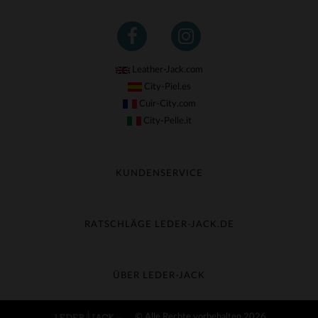
Leather-Jack.com
City-Piel.es
Cuir-City.com
City-Pelle.it
KUNDENSERVICE
Meine Sendung nachverfolgen
Umtausch & Widerruf
RATSCHLÄGE LEDER-JACK.DE
Häufige Fragen
Kostenlose Lieferung
Lederpflege
Kundenservice kontaktieren
Material-Guide
ÜBER LEDER-JACK
Größentabelle
Entdecken Sie Leder-Jack
© Alle Rechte vorbehalten 2026