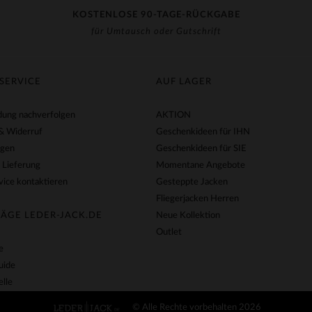
KOSTENLOSE 90-TAGE-RÜCKGABE
für Umtausch oder Gutschrift
SERVICE
AUF LAGER
ung nachverfolgen
AKTION
& Widerruf
Geschenkideen für IHN
agen
Geschenkideen für SIE
 Lieferung
Momentane Angebote
ice kontaktieren
Gesteppte Jacken
Fliegerjacken Herren
ÄGE LEDER-JACK.DE
Neue Kollektion
Outlet
e
uide
lle
© Alle Rechte vorbehalten 2026