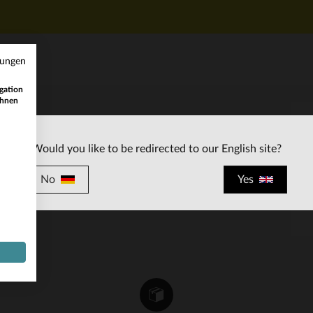
mungen
gation
ihnen
KUNDENSERVICE
Would you like to be redirected to our English site?
ten
Unsere Berater stehen Ihnen gerne zur
Verfügung
No
Yes
contact@leder-jack.de
per E-Mail