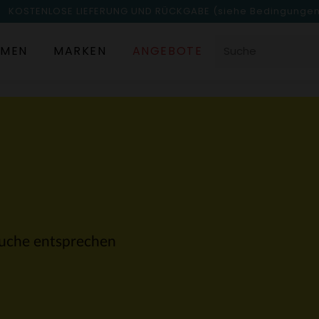
KOSTENLOSE LIEFERUNG UND RÜCKGABE
(siehe Bedingunge
MEN
MARKEN
ANGEBOTE
 Suche entsprechen