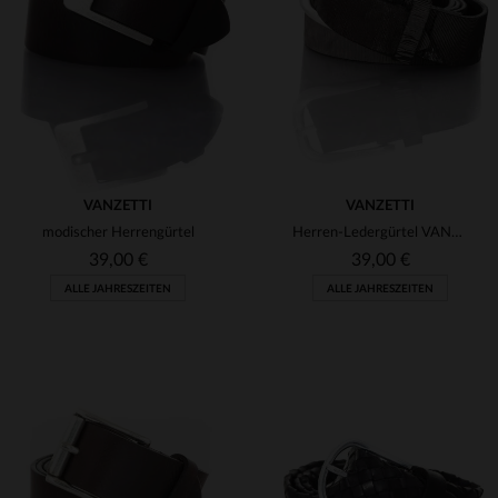
(4)
(23)
(4)
(1)
(4)
(1)
(1)
VANZETTI
VANZETTI
modischer Herrengürtel
Herren-Ledergürtel VANZETTI
(29)
39,00 €
39,00 €
(7)
ALLE JAHRESZEITEN
ALLE JAHRESZEITEN
(6)
(134)
(2)
(16)
VERFÜGBARE GRÖSSEN
VERFÜGBARE GRÖSSEN
(2)