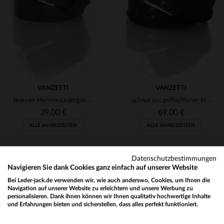
90
90
(1)
(1)
(11)
(1)
(4)
VANZETTI
VANZETTI
(1)
brauner Herren-Ledergürtel VANZETTI
schwarzer, geflochtener Herren-Ledergürtel
39,00 €
69,00 €
(3)
ALLE JAHRESZEITEN
ALLE JAHRESZEITEN
(137)
(3)
Datenschutzbestimmungen
Navigieren Sie dank Cookies ganz einfach auf unserer Website
(16)
Bei Leder-jack.de verwenden wir, wie auch anderswo, Cookies, um Ihnen die
Navigation auf unserer Website zu erleichtern und unsere Werbung zu
(2)
personalisieren. Dank ihnen können wir Ihnen qualitativ hochwertige Inhalte
NEWSLETTER
und Erfahrungen bieten und sicherstellen, dass alles perfekt funktioniert.
VERFÜGBARE GRÖSSEN
VERFÜGBARE GRÖSSEN
(1)
Would you like to be redirected to our English site?
Erhalten Sie per E-Mail unsere Aktionen und guten Pläne !