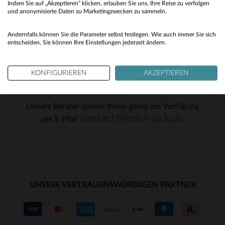
80
(12)
85
Indem Sie auf „Akzeptieren“ klicken, erlauben Sie uns, Ihre Reise zu verfolgen
No
und anonymisierte Daten zu Marketingzwecken zu sammeln.
OK
(4)
Yes
Andernfalls können Sie die Parameter selbst festlegen. Wie auch immer Sie sich
(63)
entscheiden, Sie können Ihre Einstellungen jederzeit ändern.
(1)
KONFIGURIEREN
AKZEPTIEREN
KUNDENSERVICE
Unsere Berater stehen Ihnen gerne zur Verfügung
contact@leder-jack.de
per E-Mail
UNSERE VERTRAUENSWÜRDIGEN PARTNER