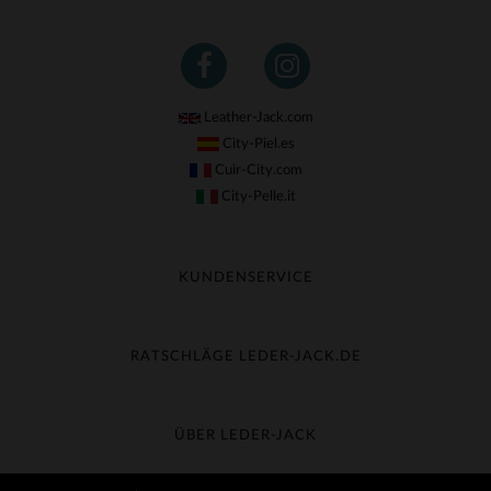
Leather-Jack.com
City-Piel.es
Cuir-City.com
City-Pelle.it
KUNDENSERVICE
Meine Sendung nachverfolgen
Umtausch & Widerruf
RATSCHLÄGE LEDER-JACK.DE
Häufige Fragen
Kostenlose Lieferung
Lederpflege
Kundenservice kontaktieren
Material-Guide
ÜBER LEDER-JACK
Größentabelle
Entdecken Sie Leder-Jack