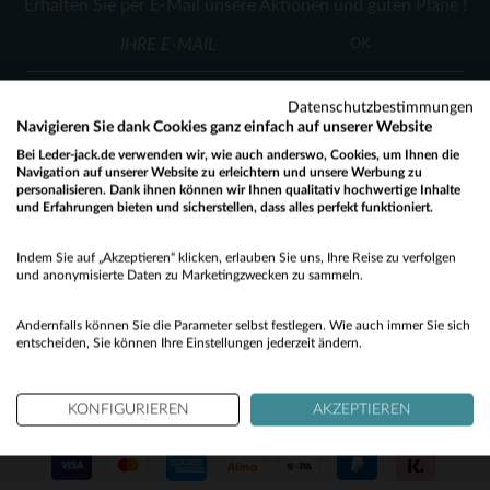
Erhalten Sie per E-Mail unsere Aktionen und guten Pläne !
34
36
OK
Datenschutzbestimmungen
Navigieren Sie dank Cookies ganz einfach auf unserer Website
Bei Leder-jack.de verwenden wir, wie auch anderswo, Cookies, um Ihnen die
Navigation auf unserer Website zu erleichtern und unsere Werbung zu
personalisieren. Dank ihnen können wir Ihnen qualitativ hochwertige Inhalte
KUNDENSERVICE
und Erfahrungen bieten und sicherstellen, dass alles perfekt funktioniert.
Would you like to be redirected to our English site?
Unsere Berater stehen Ihnen gerne zur Verfügung
Indem Sie auf „Akzeptieren“ klicken, erlauben Sie uns, Ihre Reise zu verfolgen
contact@leder-jack.de
per E-Mail
No
und anonymisierte Daten zu Marketingzwecken zu sammeln.
Yes
Andernfalls können Sie die Parameter selbst festlegen. Wie auch immer Sie sich
entscheiden, Sie können Ihre Einstellungen jederzeit ändern.
KONFIGURIEREN
AKZEPTIEREN
UNSERE VERTRAUENSWÜRDIGEN PARTNER