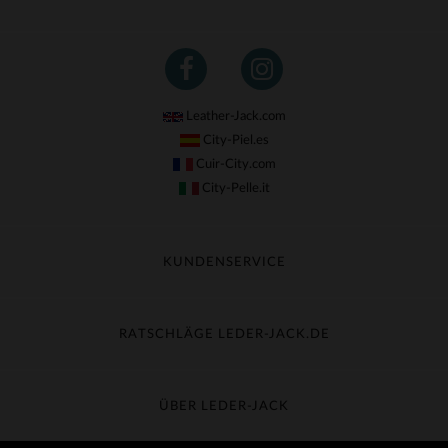
Leather-Jack.com
City-Piel.es
Cuir-City.com
City-Pelle.it
KUNDENSERVICE
Meine Sendung nachverfolgen
Umtausch & Widerruf
RATSCHLÄGE LEDER-JACK.DE
Häufige Fragen
Kostenlose Lieferung
Lederpflege
Kundenservice kontaktieren
Material-Guide
ÜBER LEDER-JACK
Größentabelle