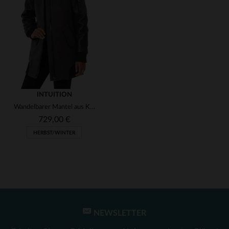
(1)
(1)
(1)
(1)
INTUITION
Wandelbarer Mantel aus Kaschmir, Wolle und Leder für kalte Tage.
(1)
729,00 €
HERBST/WINTER
(1)
NEWSLETTER
VERFÜGBARE GRÖSSEN