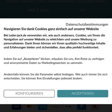
Erhalten Sie per E-Mail unsere Aktionen und guten Pläne !
M
(3)
OK
(116)
(16)
Datenschutzbestimmungen
Navigieren Sie dank Cookies ganz einfach auf unserer Website
(125)
Bei Leder-jack.de verwenden wir, wie auch anderswo, Cookies, um Ihnen die
Navigation auf unserer Website zu erleichtern und unsere Werbung zu
(50)
personalisieren. Dank ihnen können wir Ihnen qualitativ hochwertige Inhalte
KUNDENSERVICE
und Erfahrungen bieten und sicherstellen, dass alles perfekt funktioniert.
(27)
Would you like to be redirected to our English site?
Unsere Berater stehen Ihnen gerne zur Verfügung
Indem Sie auf „Akzeptieren“ klicken, erlauben Sie uns, Ihre Reise zu verfolgen
(1)
contact@leder-jack.de
per E-Mail
No
und anonymisierte Daten zu Marketingzwecken zu sammeln.
(1)
Yes
Andernfalls können Sie die Parameter selbst festlegen. Wie auch immer Sie sich
(2)
entscheiden, Sie können Ihre Einstellungen jederzeit ändern.
KONFIGURIEREN
AKZEPTIEREN
UNSERE VERTRAUENSWÜRDIGEN PARTNER