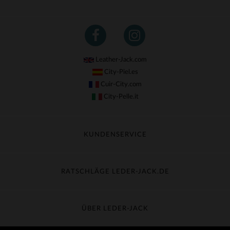
Leather-Jack.com
City-Piel.es
Cuir-City.com
City-Pelle.it
KUNDENSERVICE
Meine Sendung nachverfolgen
Umtausch & Widerruf
RATSCHLÄGE LEDER-JACK.DE
Häufige Fragen
Kostenlose Lieferung
Lederpflege
Kundenservice kontaktieren
Material-Guide
ÜBER LEDER-JACK
Größentabelle