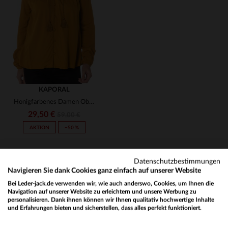
S
T3
KAPORAL
Honigfarbenes Damen Oberteil von Kaporal
29,50 €
59,00 €
AKTION
−50 %
Datenschutzbestimmungen
Navigieren Sie dank Cookies ganz einfach auf unserer Website
Bei Leder-jack.de verwenden wir, wie auch anderswo, Cookies, um Ihnen die
Navigation auf unserer Website zu erleichtern und unsere Werbung zu
personalisieren. Dank ihnen können wir Ihnen qualitativ hochwertige Inhalte
NEWSLETTER
und Erfahrungen bieten und sicherstellen, dass alles perfekt funktioniert.
VERFÜGBARE GRÖSSEN
Would you like to be redirected to our English site?
Erhalten Sie per E-Mail unsere Aktionen und guten Pläne !