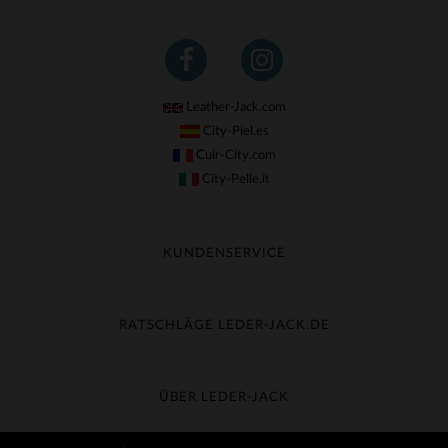
Leather-Jack.com
City-Piel.es
Cuir-City.com
City-Pelle.it
KUNDENSERVICE
Meine Sendung nachverfolgen
Umtausch & Widerruf
RATSCHLÄGE LEDER-JACK.DE
Häufige Fragen
Kostenlose Lieferung
Lederpflege
Kundenservice kontaktieren
Material-Guide
ÜBER LEDER-JACK
Größentabelle
Entdecken Sie Leder-Jack