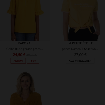
(2)
(1)
(3)
(1)
(1)
(2)
KAPORAL
LA PETITE ÉTOILE
Gelbe Bluse gerade geschnitten
gelbes Damen T-Shirt "Sous le soleil exactement..."
(1)
(1)
24,50 €
27,00 €
49,00 €
AKTION
−50 %
ALLE JAHRESZEITEN
VERFÜGBARE GRÖSSEN
VERFÜGBARE GRÖSSEN