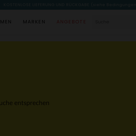
KOSTENLOSE LIEFERUNG UND RÜCKGABE
(siehe Bedingunge
MEN
MARKEN
ANGEBOTE
 Suche entsprechen