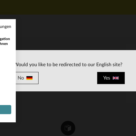
mungen
gation
ihnen
KUNDENSERVICE
Would you like to be redirected to our English site?
ten
Unsere Berater stehen Ihnen gerne zur
Verfügung
No
Yes
contact@leder-jack.de
per E-Mail