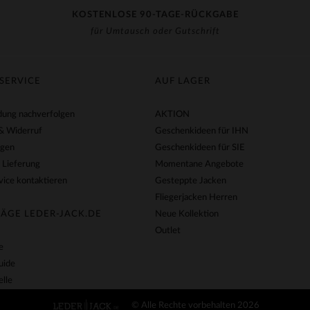
KOSTENLOSE 90-TAGE-RÜCKGABE
für Umtausch oder Gutschrift
SERVICE
AUF LAGER
ung nachverfolgen
AKTION
& Widerruf
Geschenkideen für IHN
agen
Geschenkideen für SIE
 Lieferung
Momentane Angebote
ice kontaktieren
Gesteppte Jacken
Fliegerjacken Herren
ÄGE LEDER-JACK.DE
Neue Kollektion
Outlet
e
uide
lle
© Alle Rechte vorbehalten 2026