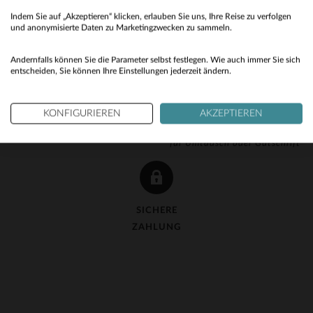
Indem Sie auf „Akzeptieren“ klicken, erlauben Sie uns, Ihre Reise zu verfolgen
No
und anonymisierte Daten zu Marketingzwecken zu sammeln.
Yes
Andernfalls können Sie die Parameter selbst festlegen. Wie auch immer Sie sich
entscheiden, Sie können Ihre Einstellungen jederzeit ändern.
KOSTENLOSE LIEFERUNG
KOSTENLOSE 90-TAGE-
KONFIGURIEREN
AKZEPTIEREN
ab 150 €
RÜCKGABE
für Umtausch oder Gutschrift
SICHERE
ZAHLUNG