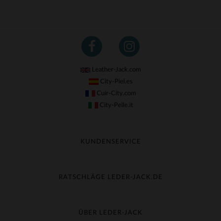
Leather-Jack.com
City-Piel.es
Cuir-City.com
City-Pelle.it
KUNDENSERVICE
Meine Sendung nachverfolgen
Umtausch & Widerruf
RATSCHLÄGE LEDER-JACK.DE
Häufige Fragen
Kostenlose Lieferung
Lederpflege
Kundenservice kontaktieren
Material-Guide
ÜBER LEDER-JACK