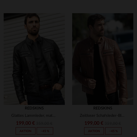
indem Sie hier klicken
REDSKINS
REDSKINS
Glattes Lammleder, matelierte Schultern - der schlanke Bikerlook.
Zeitloser Schafsleder-Blouson in Cognac mit matelierten Schultern.
199,00 €
199,00 €
359,00 €
359,00 €
AKTION
−45 %
AKTION
−45 %