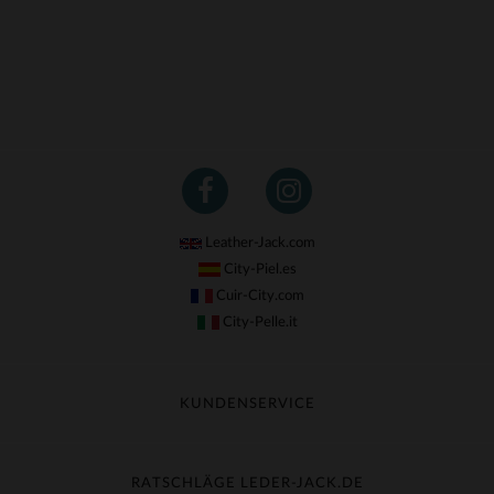
Leather-Jack.com
City-Piel.es
Cuir-City.com
City-Pelle.it
KUNDENSERVICE
Meine Sendung nachverfolgen
Umtausch & Widerruf
RATSCHLÄGE LEDER-JACK.DE