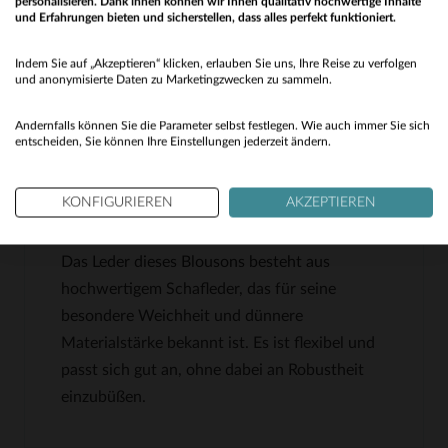
zusätzlichen Komfort
personalisieren. Dank ihnen können wir Ihnen qualitativ hochwertige Inhalte
und Erfahrungen bieten und sicherstellen, dass alles perfekt funktioniert.
Zahlreiche Nähte und Steppungen für eine
Would you like to be redirected to our English site?
hochwertige Verarbeitung
Indem Sie auf „Akzeptieren“ klicken, erlauben Sie uns, Ihre Reise zu verfolgen
No
und anonymisierte Daten zu Marketingzwecken zu sammeln.
Ideal für die Übergangsjahreszeiten mit einem
vielseitigen, sportlich-eleganten Stil
Yes
Andernfalls können Sie die Parameter selbst festlegen. Wie auch immer Sie sich
entscheiden, Sie können Ihre Einstellungen jederzeit ändern.
HÄUFIG GESTELLTE FRAGEN
KONFIGURIEREN
AKZEPTIEREN
Wie dick ist das Schafleder dieses Modells?
Das Leder dieses Blousons besteht aus
hochwertigem Schafleder, das für seine
besondere Weichheit und dünnere
Materialstärke bekannt ist. Es ist flexibel und
passt sich gut an, ohne dabei an Robustheit
einzubüßen.